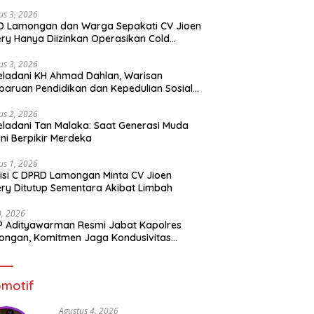
us 3, 2026
D Lamongan dan Warga Sepakati CV Jioen
ery Hanya Diizinkan Operasikan Cold
rage
us 3, 2026
ladani KH Ahmad Dahlan, Warisan
aruan Pendidikan dan Kepedulian Sosial
 Generasi Muda
us 2, 2026
ladani Tan Malaka: Saat Generasi Muda
ni Berpikir Merdeka
us 1, 2026
si C DPRD Lamongan Minta CV Jioen
ery Ditutup Sementara Akibat Limbah
30, 2026
 Adityawarman Resmi Jabat Kapolres
ngan, Komitmen Jaga Kondusivitas
tibmas
motif
Agustus 4, 2026