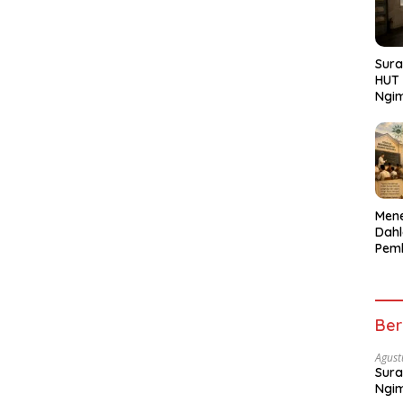
Sura
HUT 
Ngi
Menu
Men
Dahl
Pem
Pend
Kepe
Gen
Ber
Agust
Sura
Ngi