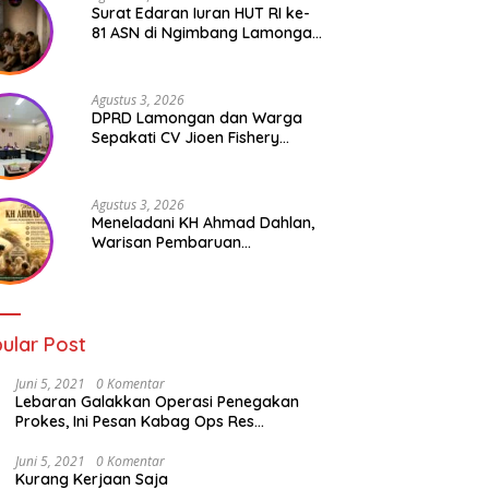
Surat Edaran Iuran HUT RI ke-
81 ASN di Ngimbang Lamongan
Menuai Polemik
Agustus 3, 2026
DPRD Lamongan dan Warga
Sepakati CV Jioen Fishery
Hanya Diizinkan Operasikan
Cold Storage
Agustus 3, 2026
Meneladani KH Ahmad Dahlan,
Warisan Pembaruan
Pendidikan dan Kepedulian
Sosial bagi Generasi Muda
ular Post
Juni 5, 2021
0 Komentar
Lebaran Galakkan Operasi Penegakan
Prokes, Ini Pesan Kabag Ops Res
Lamongan
Juni 5, 2021
0 Komentar
Kurang Kerjaan Saja