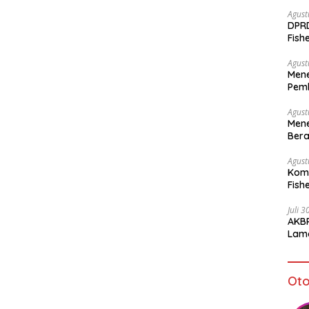
Agust
DPR
Fish
Sto
Agust
Mene
Pemb
bagi
Agust
Mene
Bera
Agust
Komi
Fish
Juli 
AKBP
Lamo
Kam
Oto