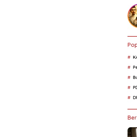
Pop
K
P
B
P
D
Ber