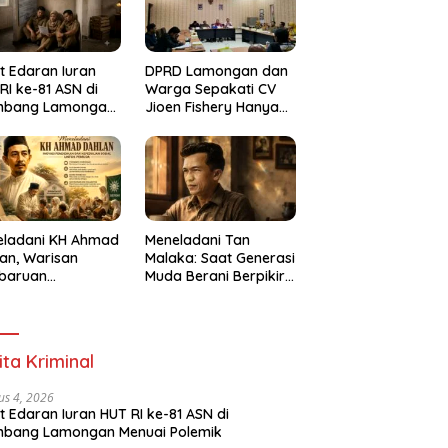
t Edaran Iuran
DPRD Lamongan dan
RI ke-81 ASN di
Warga Sepakati CV
mbang Lamongan
Jioen Fishery Hanya
ai Polemik
Diizinkan Operasikan
Cold Storage
eladani KH Ahmad
Meneladani Tan
an, Warisan
Malaka: Saat Generasi
baruan
Muda Berani Berpikir
idikan dan
Merdeka
dulian Sosial bagi
erasi Muda
ita Kriminal
us 4, 2026
t Edaran Iuran HUT RI ke-81 ASN di
mbang Lamongan Menuai Polemik