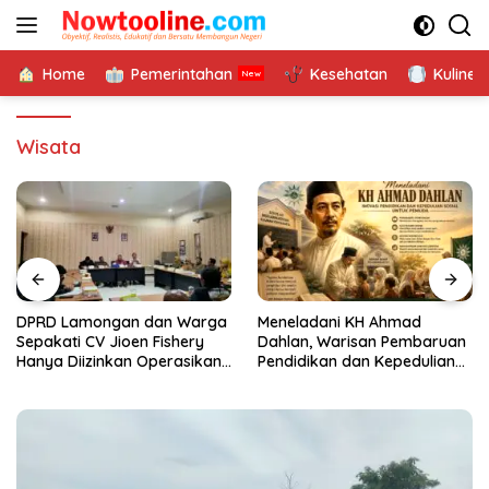
Langsung
ke
konten
Home
Pemerintahan
Kesehatan
Kuliner
Wisata
DPRD Lamongan dan Warga
Meneladani KH Ahmad
Sepakati CV Jioen Fishery
Dahlan, Warisan Pembaruan
Hanya Diizinkan Operasikan
Pendidikan dan Kepedulian
Cold Storage
Sosial bagi Generasi Muda