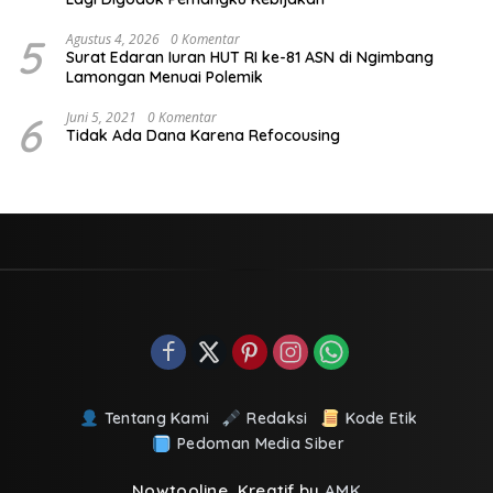
5
Agustus 4, 2026
0 Komentar
Surat Edaran Iuran HUT RI ke-81 ASN di Ngimbang
Lamongan Menuai Polemik
6
Juni 5, 2021
0 Komentar
Tidak Ada Dana Karena Refocousing
Tentang Kami
Redaksi
Kode Etik
Pedoman Media Siber
Nowtooline, Kreatif by
AMK