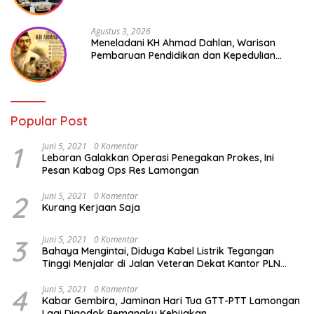
Cold Storage
Agustus 3, 2026
Meneladani KH Ahmad Dahlan, Warisan
Pembaruan Pendidikan dan Kepedulian
Sosial bagi Generasi Muda
Popular Post
1
Juni 5, 2021
0 Komentar
Lebaran Galakkan Operasi Penegakan Prokes, Ini
Pesan Kabag Ops Res Lamongan
2
Juni 5, 2021
0 Komentar
Kurang Kerjaan Saja
3
Juni 5, 2021
0 Komentar
Bahaya Mengintai, Diduga Kabel Listrik Tegangan
Tinggi Menjalar di Jalan Veteran Dekat Kantor PLN
Lamongan
4
Juni 5, 2021
0 Komentar
Kabar Gembira, Jaminan Hari Tua GTT-PTT Lamongan
Lagi Digodok Pemangku Kebijakan