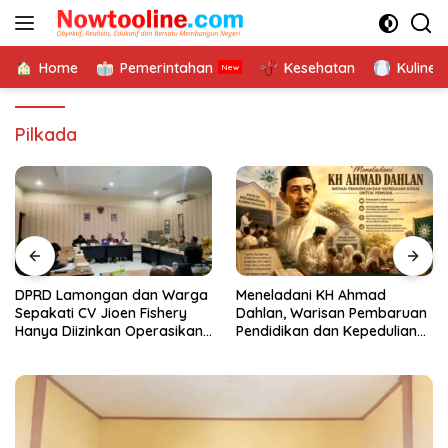
Langsung
ke
konten
Home
Pemerintahan
Kesehatan
Kuliner
Pilkada
DPRD Lamongan dan Warga
Meneladani KH Ahmad
Sepakati CV Jioen Fishery
Dahlan, Warisan Pembaruan
Hanya Diizinkan Operasikan
Pendidikan dan Kepedulian
Cold Storage
Sosial bagi Generasi Muda