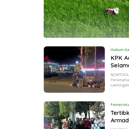
Hukum da
KPK A
Selama
NOWTOOLI
Perumahan
Lamongan
Pemerint
Tertib
Armad