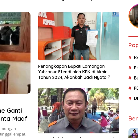
Cold Storage
Sosia
Pop
K
Penangkapan Bupati Lamongan
P
Yuhronur Efendi oleh KPK di Akhir
Tahun 2024, Akankah Jadi Nyata ?
B
P
D
e Ganti
inta Maaf
Ber
Lamongan
tinggal empat…