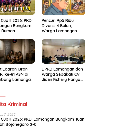
 Cup II 2026: PKDI
Pencuri Rp5 Ribu
ongan Bungkam
Divonis 4 Bulan,
n Rumah
Warga Lamongan
negoro 2-0
Soroti Ketimpangan
Hukum
t Edaran Iuran
DPRD Lamongan dan
RI ke-81 ASN di
Warga Sepakati CV
mbang Lamongan
Jioen Fishery Hanya
ai Polemik
Diizinkan Operasikan
Cold Storage
ita Kriminal
us 7, 2026
 Cup II 2026: PKDI Lamongan Bungkam Tuan
ah Bojonegoro 2-0