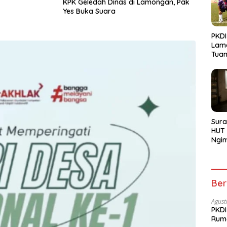
KPK Geledah Dinas di Lamongan, Pak
Yes Buka Suara
PKDI
Lam
Tua
Bojo
Sura
HUT 
Ngi
Menu
Ber
Agust
PKDI
Rum