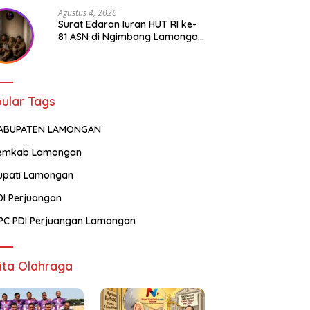
l bagi Generasi Muda
Agustus 4, 2026
Surat Edaran Iuran HUT RI ke-
81 ASN di Ngimbang Lamongan
Menuai Polemik
ular Tags
ABUPATEN LAMONGAN
emkab Lamongan
upati Lamongan
DI Perjuangan
PC PDI Perjuangan Lamongan
ita Olahraga