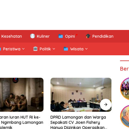
Kesehatan
Kuliner
Opini
Pendidikan
Peristiwa
Politik
Wisata
Ber
aran Iuran HUT RI ke-
DPRD Lamongan dan Warga
Mene
di Ngimbang Lamongan
Sepakati CV Jioen Fishery
Wari
olemik
Hanya Diizinkan Operasikan
Pendi