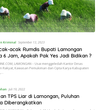
n Kriminal
September 13, 2023
cak-acak Rumdis Bupati Lamongan
 6 Jam, Apakah Pak Yes Jadi Bidikan ?
NE.COM, LAMONGAN – Usai menggeledah Kantor Dinas
 Rakyat, Kawasan Pemukiman dan Cipta Karya Kabupaten
,…
ahan
Juli 19, 2022
kan TPS Liar di Lamongan, Puluhan
a Diberangkatkan