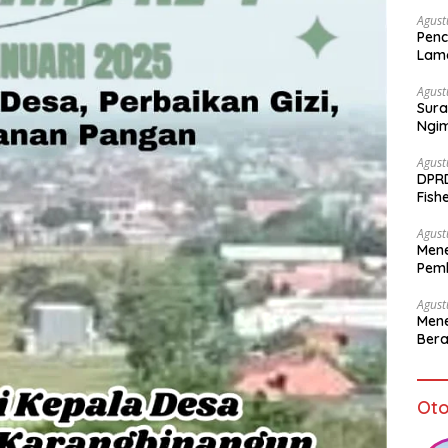
Agust
Penc
Lam
Agust
Sura
Ngi
Agust
DPR
Fish
Sto
Agust
Mene
Pemb
bagi
Agust
Mene
Bera
Oto