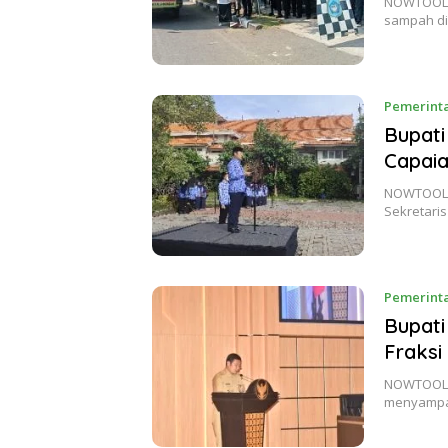
NOWTOOLIN
sampah di
Pemerint
Bupat
Capaia
NOWTOOLIN
Sekretari
Pemerint
Bupat
Fraks
NOWTOOLIN
menyampai