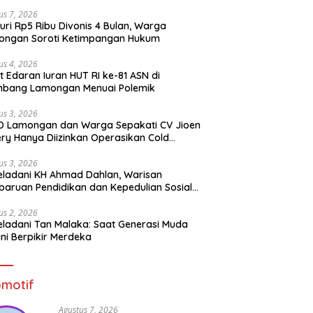
us 7, 2026
uri Rp5 Ribu Divonis 4 Bulan, Warga
ongan Soroti Ketimpangan Hukum
us 4, 2026
t Edaran Iuran HUT RI ke-81 ASN di
mbang Lamongan Menuai Polemik
us 3, 2026
D Lamongan dan Warga Sepakati CV Jioen
ery Hanya Diizinkan Operasikan Cold
rage
us 3, 2026
ladani KH Ahmad Dahlan, Warisan
aruan Pendidikan dan Kepedulian Sosial
 Generasi Muda
us 2, 2026
ladani Tan Malaka: Saat Generasi Muda
ni Berpikir Merdeka
motif
Agustus 7, 2026