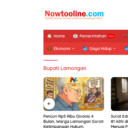
Langsung
ke
konten
Home
Pemerintahan
Ekonomi
Gaya Hidup
Bupati Lamongan
2026: PKDI
Pencuri Rp5 Ribu Divonis 4
Surat Ed
ungkam Tuan
Bulan, Warga Lamongan Soroti
81 ASN 
negoro 2-0
Ketimpangan Hukum
Menuai P