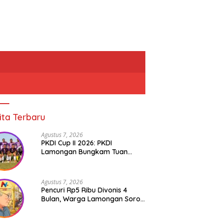
ita Terbaru
Agustus 7, 2026
PKDI Cup II 2026: PKDI
Lamongan Bungkam Tuan
Rumah Bojonegoro 2-0
Agustus 7, 2026
Pencuri Rp5 Ribu Divonis 4
Bulan, Warga Lamongan Soroti
ladani KH Ahmad Dahlan,
Meneladani Tan Malaka: Saat
K
Ketimpangan Hukum
san Pembaruan
Generasi Muda Berani Berpikir
M
dikan dan Kepedulian
Merdeka
S