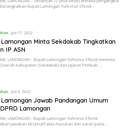
E, LAMONGAN – Sebanyak 12 (dua belas) armada pengangkut
berangkatkan Bupati Lamongan Yuhronur Efendi…
ahan
Juni 17, 2022
i Lamongan Minta Sekdakab Tingkatkan
n IP ASN
E, LAMONGAN – Bupati Lamongan Yuhronur Efendi meminta
s Daerah Kabupaten (Sekdakab) dan jajaran Pemkab…
ahan
Juni 6, 2022
i Lamongan Jawab Pandangan Umum
i DPRD Lamongan
E, LAMONGAN – Bupati Lamongan Yuhronur Efendi
kan jawaban eksekutif atas masukan dan saran pada…