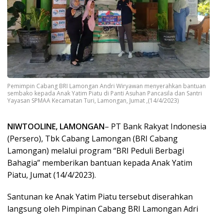
Pemimpin Cabang BRI Lamongan Andri Wiryawan menyerahkan bantuan
sembako kepada Anak Yatim Piatu di Panti Asuhan Pancasila dan Santri
Yayasan SPMAA Kecamatan Turi, Lamongan, Jumat ,(14/4/2023)
NIWTOOLINE, LAMONGAN
– PT Bank Rakyat Indonesia
(Persero), Tbk Cabang Lamongan (BRI Cabang
Lamongan) melalui program “BRI Peduli Berbagi
Bahagia” memberikan bantuan kepada Anak Yatim
Piatu, Jumat (14/4/2023).
Santunan ke Anak Yatim Piatu tersebut diserahkan
langsung oleh Pimpinan Cabang BRI Lamongan Adri