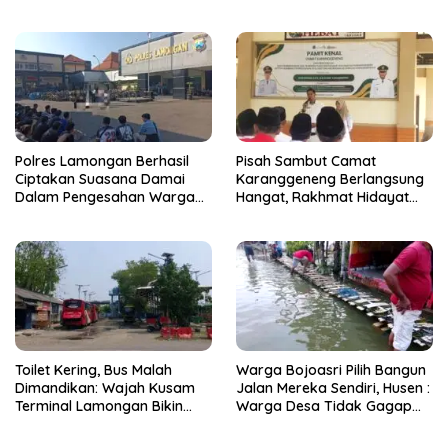
Resmi Dikukuhkan
Polres Lamongan Berhasil
Pisah Sambut Camat
Ciptakan Suasana Damai
Karanggeneng Berlangsung
Dalam Pengesahan Warga
Hangat, Rakhmat Hidayat
Baru PSHT, 74 Orang
Siap Tancap Gas Lanjutkan
Menginap di Mako Polres
Pembangunan
Toilet Kering, Bus Malah
Warga Bojoasri Pilih Bangun
Dimandikan: Wajah Kusam
Jalan Mereka Sendiri, Husen :
Terminal Lamongan Bikin
Warga Desa Tidak Gagap
Publik Geleng Kepala
Hadapi Bencana Banjir