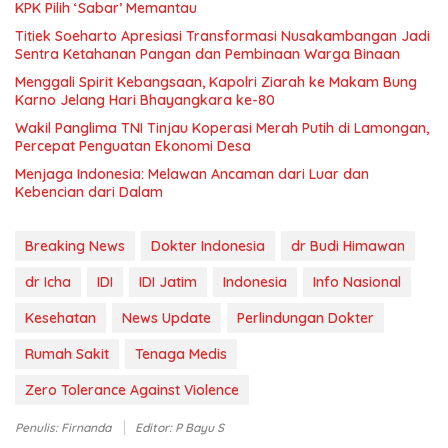
KPK Pilih ‘Sabar’ Memantau
Titiek Soeharto Apresiasi Transformasi Nusakambangan Jadi
Sentra Ketahanan Pangan dan Pembinaan Warga Binaan
Menggali Spirit Kebangsaan, Kapolri Ziarah ke Makam Bung
Karno Jelang Hari Bhayangkara ke-80
Wakil Panglima TNI Tinjau Koperasi Merah Putih di Lamongan,
Percepat Penguatan Ekonomi Desa
Menjaga Indonesia: Melawan Ancaman dari Luar dan
Kebencian dari Dalam
Breaking News
Dokter Indonesia
dr Budi Himawan
dr Icha
IDI
IDI Jatim
Indonesia
Info Nasional
Kesehatan
News Update
Perlindungan Dokter
Rumah Sakit
Tenaga Medis
Zero Tolerance Against Violence
Penulis: Firnanda
Editor: P Bayu S