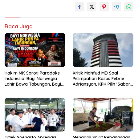
Baca Juga
Hakim MK Soroti Paradoks
Kritik Mahfud MD Soal
Indonesia: Bayi Norwegia
Pelimpahan Kasus Febrie
Lahir Bawa Tabungan, Bayi
Adriansyah, KPK Pilih ‘Sabar’
Indonesia Menanggung
Memantau
Utang
Titiek Soeharto Apresiasi
Menggali Spirit Kebangsaan,