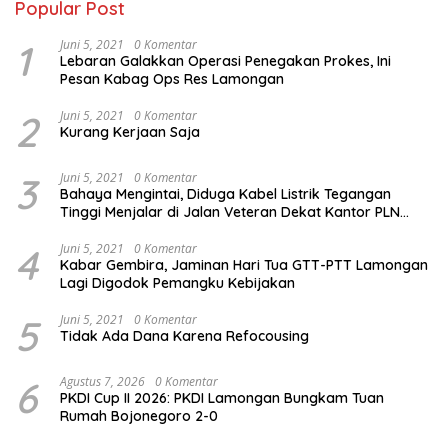
Popular Post
1
Juni 5, 2021
0 Komentar
Lebaran Galakkan Operasi Penegakan Prokes, Ini
Pesan Kabag Ops Res Lamongan
2
Juni 5, 2021
0 Komentar
Kurang Kerjaan Saja
3
Juni 5, 2021
0 Komentar
Bahaya Mengintai, Diduga Kabel Listrik Tegangan
Tinggi Menjalar di Jalan Veteran Dekat Kantor PLN
Lamongan
4
Juni 5, 2021
0 Komentar
Kabar Gembira, Jaminan Hari Tua GTT-PTT Lamongan
Lagi Digodok Pemangku Kebijakan
5
Juni 5, 2021
0 Komentar
Tidak Ada Dana Karena Refocousing
6
Agustus 7, 2026
0 Komentar
PKDI Cup II 2026: PKDI Lamongan Bungkam Tuan
Rumah Bojonegoro 2-0