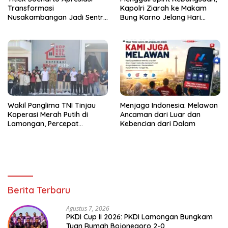
Transformasi
Kapolri Ziarah ke Makam
Nusakambangan Jadi Sentra
Bung Karno Jelang Hari
Ketahanan Pangan dan
Bhayangkara ke-80
Pembinaan Warga Binaan
Wakil Panglima TNI Tinjau
Menjaga Indonesia: Melawan
Koperasi Merah Putih di
Ancaman dari Luar dan
Lamongan, Percepat
Kebencian dari Dalam
Penguatan Ekonomi Desa
Berita Terbaru
Agustus 7, 2026
PKDI Cup II 2026: PKDI Lamongan Bungkam
Tuan Rumah Bojonegoro 2-0