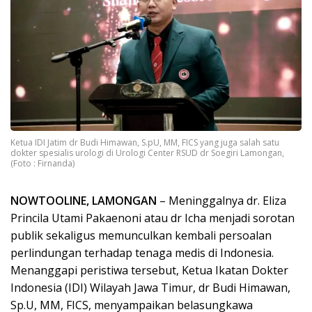
Ketua IDI Jatim dr Budi Himawan, S.pU, MM, FICS yang juga salah satu
dokter spesialis urologi di Urologi Center RSUD dr Soegiri Lamongan,
(Foto : Firnanda)
NOWTOOLINE, LAMONGAN
– Meninggalnya dr. Eliza
Princila Utami Pakaenoni atau dr Icha menjadi sorotan
publik sekaligus memunculkan kembali persoalan
perlindungan terhadap tenaga medis di Indonesia.
Menanggapi peristiwa tersebut, Ketua Ikatan Dokter
Indonesia (IDI) Wilayah Jawa Timur, dr Budi Himawan,
Sp.U, MM, FICS, menyampaikan belasungkawa