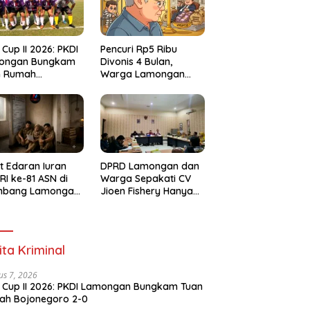
 Cup II 2026: PKDI
Pencuri Rp5 Ribu
ongan Bungkam
Divonis 4 Bulan,
n Rumah
Warga Lamongan
negoro 2-0
Soroti Ketimpangan
Hukum
t Edaran Iuran
DPRD Lamongan dan
RI ke-81 ASN di
Warga Sepakati CV
mbang Lamongan
Jioen Fishery Hanya
ai Polemik
Diizinkan Operasikan
Cold Storage
ita Kriminal
us 7, 2026
 Cup II 2026: PKDI Lamongan Bungkam Tuan
ah Bojonegoro 2-0