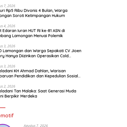
us 7, 2026
uri Rp5 Ribu Divonis 4 Bulan, Warga
ongan Soroti Ketimpangan Hukum
us 4, 2026
t Edaran Iuran HUT RI ke-81 ASN di
mbang Lamongan Menuai Polemik
us 3, 2026
D Lamongan dan Warga Sepakati CV Jioen
ery Hanya Diizinkan Operasikan Cold
rage
us 3, 2026
ladani KH Ahmad Dahlan, Warisan
aruan Pendidikan dan Kepedulian Sosial
 Generasi Muda
us 2, 2026
ladani Tan Malaka: Saat Generasi Muda
ni Berpikir Merdeka
motif
Agustus 7, 2026