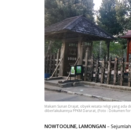
Makam Sunan Drajat, obyek wisata religi yang ada d
diberlakukannya PPKM Darurat, (Foto : Dokumen f
NOWTOOLINE, LAMONGAN
– Sejumlah