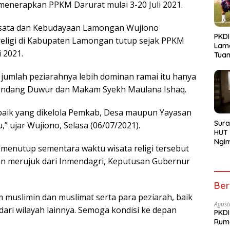
menerapkan PPKM Darurat mulai 3-20 Juli 2021.
isata dan Kebudayaan Lamongan Wujiono
PKDI
religi di Kabupaten Lamongan tutup sejak PPKM
Lam
 2021.
Tua
Bojo
 jumlah peziarahnya lebih dominan ramai itu hanya
ndang Duwur dan Makam Syekh Maulana Ishaq.
n baik yang dikelola Pemkab, Desa maupun Yayasan
Sura
,” ujar Wujiono, Selasa (06/07/2021).
HUT 
Ngi
menutup sementara waktu wisata religi tersebut
Menu
n merujuk dari Inmendagri, Keputusan Gubernur
Ber
uslimin dan muslimat serta para peziarah, baik
Agust
ri wilayah lainnya. Semoga kondisi ke depan
PKDI
Rum