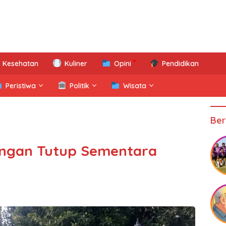
Kesehatan
Kuliner
Opini
Pendidikan
Peristiwa
Politik
Wisata
Ber
mongan Tutup Sementara