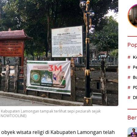
Pop
K
P
B
P
D
i Kabupaten Lamongan tampak terlihat sepi peziarah sejak
or NOWTOOLINE)
Ber
 obyek wisata religi di Kabupaten Lamongan telah