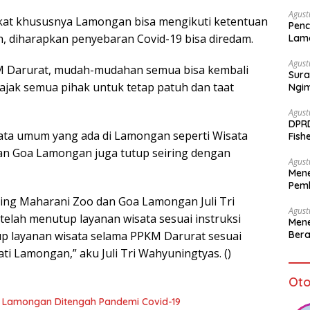
Agust
kat khususnya Lamongan bisa mengikuti ketentuan
Penc
h, diharapkan penyebaran Covid-19 bisa diredam.
Lam
Agust
PPKM Darurat, mudah-mudahan semua bisa kembali
Sura
ajak semua pihak untuk tetap patuh dan taat
Ngi
Agust
DPR
isata umum yang ada di Lamongan seperti Wisata
Fish
Sto
n Goa Lamongan juga tutup seiring dengan
Agust
Mene
Pemb
bagi
ting Maharani Zoo dan Goa Lamongan Juli Tri
Agust
elah menutup layanan wisata sesuai instruksi
Mene
Bera
up layanan wisata selama PPKM Darurat sesuai
i Lamongan,” aku Juli Tri Wahyuningtyas. ()
Oto
ni Lamongan Ditengah Pandemi Covid-19