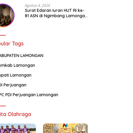
Agustus 4, 2026
Surat Edaran Iuran HUT RI ke-
81 ASN di Ngimbang Lamongan
Menuai Polemik
ular Tags
ABUPATEN LAMONGAN
emkab Lamongan
upati Lamongan
DI Perjuangan
PC PDI Perjuangan Lamongan
ita Olahraga