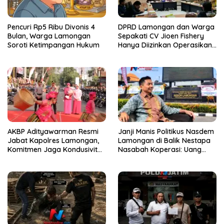
Pencuri Rp5 Ribu Divonis 4
DPRD Lamongan dan Warga
Bulan, Warga Lamongan
Sepakati CV Jioen Fishery
Soroti Ketimpangan Hukum
Hanya Diizinkan Operasikan
Cold Storage
AKBP Adityawarman Resmi
Janji Manis Politikus Nasdem
Jabat Kapolres Lamongan,
Lamongan di Balik Nestapa
Komitmen Jaga Kondusivitas
Nasabah Koperasi: Uang
Kamtibmas
Miliaran Rupiah Raib, Polisi
Alot?