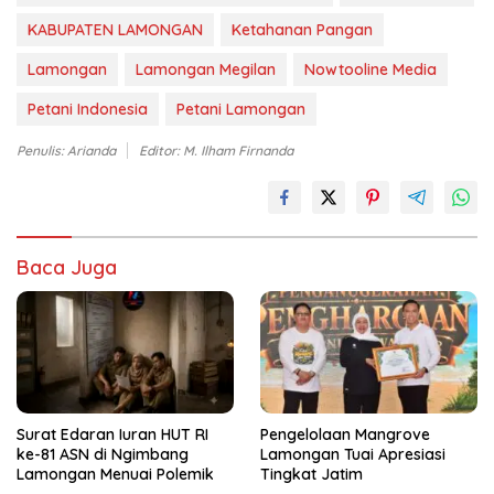
KABUPATEN LAMONGAN
Ketahanan Pangan
Lamongan
Lamongan Megilan
Nowtooline Media
Petani Indonesia
Petani Lamongan
Penulis: Arianda
Editor: M. Ilham Firnanda
Baca Juga
Surat Edaran Iuran HUT RI
Pengelolaan Mangrove
ke-81 ASN di Ngimbang
Lamongan Tuai Apresiasi
Lamongan Menuai Polemik
Tingkat Jatim