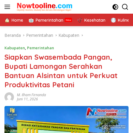
Langsung
ke
konten
Home
Pemerintahan
Kesehatan
Kuliner
Beranda
Pemerintahan
Kabupaten
Kabupaten
,
Pemerintahan
Siapkan Swasembada Pangan,
Bupati Lamongan Serahkan
Bantuan Alsintan untuk Perkuat
Produktivitas Petani
M. Ilham Firnanda
Juni 11, 2026