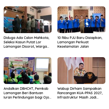
Diduga Ada Calon Mahkota,
10 Ribu PJU Baru Disiapkan,
Seleksi Kasun Putat Lor
Lamongan Perkuat
Lamongan Disorot, Warga
Keselamatan Jalan
Curiga Sudah Dikondisikan
Andalkan DBHCHT, Pemkab
Wabup Dirham Sampaikan
Lamongan Beri Bantuan
Rancangan KUA-PPAS 2027,
Iuran Perlindungan bagi Ojol
Infrastruktur Masih Jadi
dan Opang
Prioritas untuk Percepat
Pertumbuhan Lamongan