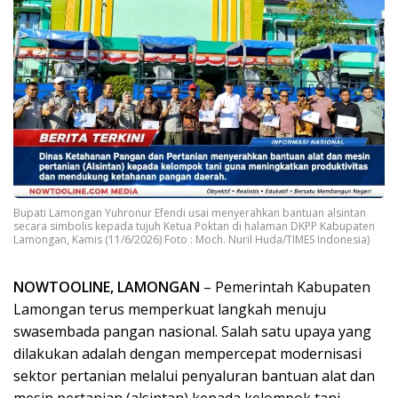
Bupati Lamongan Yuhronur Efendi usai menyerahkan bantuan alsintan
secara simbolis kepada tujuh Ketua Poktan di halaman DKPP Kabupaten
Lamongan, Kamis (11/6/2026) Foto : Moch. Nuril Huda/TIMES Indonesia)
NOWTOOLINE, LAMONGAN
– Pemerintah Kabupaten
Lamongan terus memperkuat langkah menuju
swasembada pangan nasional. Salah satu upaya yang
dilakukan adalah dengan mempercepat modernisasi
sektor pertanian melalui penyaluran bantuan alat dan