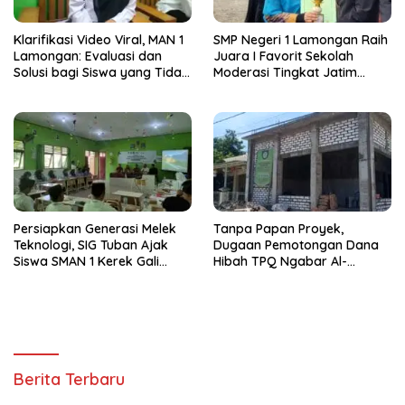
Klarifikasi Video Viral, MAN 1
SMP Negeri 1 Lamongan Raih
Lamongan: Evaluasi dan
Juara I Favorit Sekolah
Solusi bagi Siswa yang Tidak
Moderasi Tingkat Jatim
Eligible SNBP
Karena Terapkan Toleransi
Tinggi
Persiapkan Generasi Melek
Tanpa Papan Proyek,
Teknologi, SIG Tuban Ajak
Dugaan Pemotongan Dana
Siswa SMAN 1 Kerek Gali
Hibah TPQ Ngabar Al-
Potensi Artificial Intelligence
Mukmin Seret Partai
Demokrat
Berita Terbaru