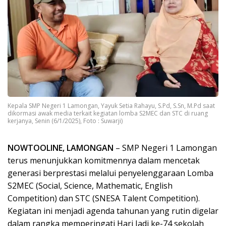
Kepala SMP Negeri 1 Lamongan, Yayuk Setia Rahayu, S.Pd, S.Sn, M.Pd saat
dikormasi awak media terkait kegiatan lomba S2MEC dan STC di ruang
kerjanya, Senin (6/1/2025), Foto : Suwarji)
NOWTOOLINE, LAMONGAN
– SMP Negeri 1 Lamongan
terus menunjukkan komitmennya dalam mencetak
generasi berprestasi melalui penyelenggaraan Lomba
S2MEC (Social, Science, Mathematic, English
Competition) dan STC (SNESA Talent Competition).
Kegiatan ini menjadi agenda tahunan yang rutin digelar
dalam rangka memperingati Hari Jadi ke-74 sekolah