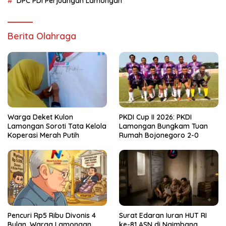
DPC PDI Perjuangan Lamongan
Berita Olahraga
Warga Deket Kulon
PKDI Cup II 2026: PKDI
Lamongan Soroti Tata Kelola
Lamongan Bungkam Tuan
Koperasi Merah Putih
Rumah Bojonegoro 2-0
Pencuri Rp5 Ribu Divonis 4
Surat Edaran Iuran HUT RI
Bulan, Warga Lamongan
ke-81 ASN di Ngimbang