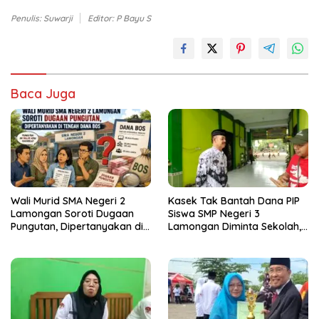
Penulis: Suwarji
Editor: P Bayu S
Baca Juga
Wali Murid SMA Negeri 2
Kasek Tak Bantah Dana PIP
Lamongan Soroti Dugaan
Siswa SMP Negeri 3
Pungutan, Dipertanyakan di
Lamongan Diminta Sekolah,
Tengah Dana BOS
Disdik Lamongan : Ada SK
Rekom Bupati