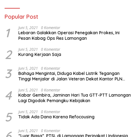
Popular Post
1
Juni 5, 2021
0 Komentar
Lebaran Galakkan Operasi Penegakan Prokes, Ini
Pesan Kabag Ops Res Lamongan
2
Juni 5, 2021
0 Komentar
Kurang Kerjaan Saja
3
Juni 5, 2021
0 Komentar
Bahaya Mengintai, Diduga Kabel Listrik Tegangan
Tinggi Menjalar di Jalan Veteran Dekat Kantor PLN
Lamongan
4
Juni 5, 2021
0 Komentar
Kabar Gembira, Jaminan Hari Tua GTT-PTT Lamongan
Lagi Digodok Pemangku Kebijakan
5
Juni 5, 2021
0 Komentar
Tidak Ada Dana Karena Refocousing
6
Juni 5, 2021
0 Komentar
“Luar Biasa”, PTSL di Lamongan Peringkat I Indonesia,