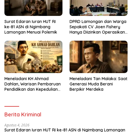
Surat Edaran Iuran HUT RI
DPRD Lamongan dan Warga
ke-81 ASN di Ngimbang
Sepakati CV Jioen Fishery
Lamongan Menuai Polemik
Hanya Diizinkan Operasikan
Cold Storage
Meneladani KH Ahmad
Meneladani Tan Malaka: Saat
Dahlan, Warisan Pembaruan
Generasi Muda Berani
Pendidikan dan Kepedulian
Berpikir Merdeka
Sosial bagi Generasi Muda
Berita Kriminal
Agustus 4, 2026
Surat Edaran Iuran HUT RI ke-81 ASN di Ngimbang Lamongan