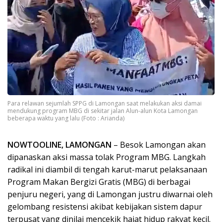
Para relawan sejumlah SPPG di Lamongan saat melakukan aksi damai
mendukung program MBG di sekitar jalan Alun-alun Kota Lamongan
beberapa waktu yang lalu (Foto : Arianda)
NOWTOOLINE, ​LAMONGAN
– Besok Lamongan akan
dipanaskan aksi massa tolak Program MBG. Langkah
radikal ini diambil di tengah karut-marut pelaksanaan
Program Makan Bergizi Gratis (MBG) di berbagai
penjuru negeri, yang di Lamongan justru diwarnai oleh
gelombang resistensi akibat kebijakan sistem dapur
terpusat yang dinilai mencekik hajat hidup rakyat kecil.