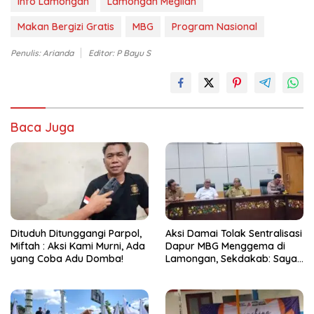
Info Lamongan
Lamongan Megilan
Makan Bergizi Gratis
MBG
Program Nasional
Penulis: Arianda
Editor: P Bayu S
Baca Juga
Dituduh Ditunggangi Parpol,
Aksi Damai Tolak Sentralisasi
Miftah : Aksi Kami Murni, Ada
Dapur MBG Menggema di
yang Coba Adu Domba!
Lamongan, Sekdakab: Saya
Sependapat