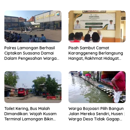
Resmi Dikukuhkan
Polres Lamongan Berhasil
Pisah Sambut Camat
Ciptakan Suasana Damai
Karanggeneng Berlangsung
Dalam Pengesahan Warga
Hangat, Rakhmat Hidayat
Baru PSHT, 74 Orang
Siap Tancap Gas Lanjutkan
Menginap di Mako Polres
Pembangunan
Toilet Kering, Bus Malah
Warga Bojoasri Pilih Bangun
Dimandikan: Wajah Kusam
Jalan Mereka Sendiri, Husen :
Terminal Lamongan Bikin
Warga Desa Tidak Gagap
Publik Geleng Kepala
Hadapi Bencana Banjir