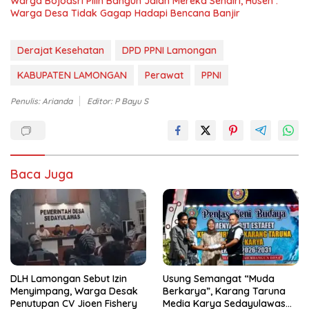
Warga Bojoasri Pilih Bangun Jalan Mereka Sendiri, Husen :
Warga Desa Tidak Gagap Hadapi Bencana Banjir
Derajat Kesehatan
DPD PPNI Lamongan
KABUPATEN LAMONGAN
Perawat
PPNI
Penulis: Arianda
Editor: P Bayu S
Baca Juga
DLH Lamongan Sebut Izin
Usung Semangat “Muda
Menyimpang, Warga Desak
Berkarya”, Karang Taruna
Penutupan CV Jioen Fishery
Media Karya Sedayulawas