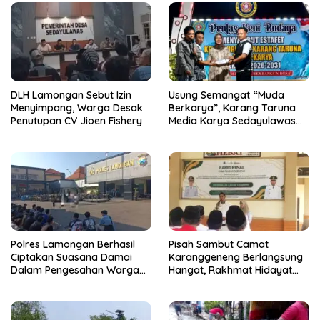
DLH Lamongan Sebut Izin
Usung Semangat “Muda
Menyimpang, Warga Desak
Berkarya”, Karang Taruna
Penutupan CV Jioen Fishery
Media Karya Sedayulawas
Resmi Dikukuhkan
Polres Lamongan Berhasil
Pisah Sambut Camat
Ciptakan Suasana Damai
Karanggeneng Berlangsung
Dalam Pengesahan Warga
Hangat, Rakhmat Hidayat
Baru PSHT, 74 Orang
Siap Tancap Gas Lanjutkan
Menginap di Mako Polres
Pembangunan