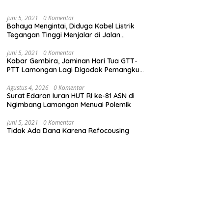
Juni 5, 2021
0 Komentar
Bahaya Mengintai, Diduga Kabel Listrik
Tegangan Tinggi Menjalar di Jalan
Veteran Dekat Kantor PLN Lamongan
Juni 5, 2021
0 Komentar
Kabar Gembira, Jaminan Hari Tua GTT-
PTT Lamongan Lagi Digodok Pemangku
Kebijakan
Agustus 4, 2026
0 Komentar
Surat Edaran Iuran HUT RI ke-81 ASN di
Ngimbang Lamongan Menuai Polemik
Juni 5, 2021
0 Komentar
Tidak Ada Dana Karena Refocousing