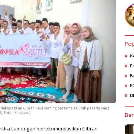
Pop
K
P
B
P
D
deklarasikan Gibran Rakabuming bersama seluruh peserta yang
, Foto : Karsipan).
Ber
indra Lamongan merekomendasikan Gibran