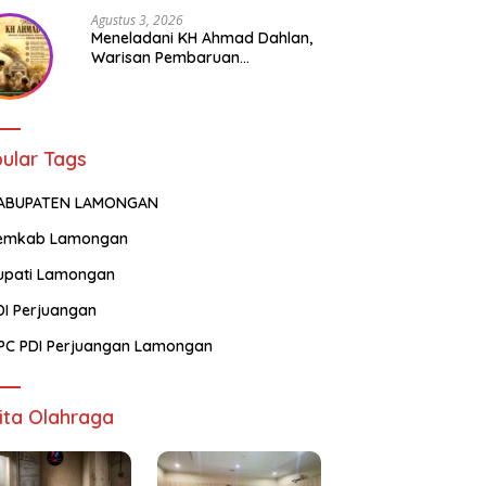
Agustus 3, 2026
Meneladani KH Ahmad Dahlan,
Warisan Pembaruan
Pendidikan dan Kepedulian
Sosial bagi Generasi Muda
ular Tags
ABUPATEN LAMONGAN
emkab Lamongan
upati Lamongan
DI Perjuangan
PC PDI Perjuangan Lamongan
ita Olahraga