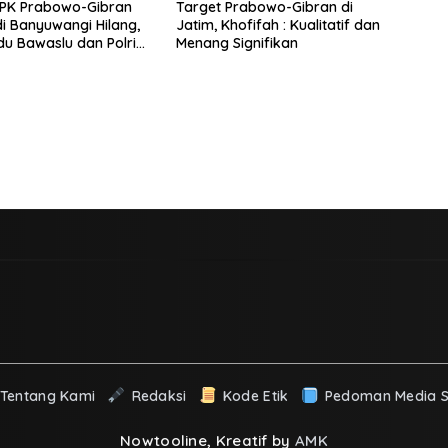
APK Prabowo-Gibran
Target Prabowo-Gibran di
di Banyuwangi Hilang,
Jatim, Khofifah : Kualitatif dan
u Bawaslu dan Polri
Menang Signifikan
Bertindak Tegas
Tentang Kami
Redaksi
Kode Etik
Pedoman Media S
Nowtooline, Kreatif by
AMK