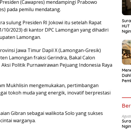
 Presiden (Cawapres) mendampingi Prabowo
es) pada pemilu mendatang.
Sura
a sulung Presiden RI Jokowi itu setelah Rapat
HUT 
1/10/2023) di kantor DPC Lamongan yang dihadiri
Ngi
bupaten Lamongan.
Menu
Provinsi Jawa Timur Dapil X (Lamongan-Gresik)
ten Lamongan fraksi Gerindra, Bakal Calon
im Aksi Politik Purnawirawan Pejuang Indonesia Raya
Men
Dahl
Pem
mam Mukhlisin mengemukakan, pertimbangan
Pend
Kepe
gai tokoh muda yang energik, inovatif berprestasi
Gen
Ber
aian Gibran sebagai walikota Solo yang sukses
Agust
 cintai warganya.
Sura
Ngi