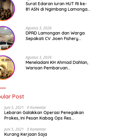
Surat Edaran Iuran HUT RI ke-
81 ASN di Ngimbang Lamongan
Menuai Polemik
Agustus 3, 2026
DPRD Lamongan dan Warga
Sepakati CV Jioen Fishery
Hanya Diizinkan Operasikan
Cold Storage
Agustus 3, 2026
Meneladani KH Ahmad Dahlan,
Warisan Pembaruan
Pendidikan dan Kepedulian
Sosial bagi Generasi Muda
ular Post
Juni 5, 2021
0 Komentar
Lebaran Galakkan Operasi Penegakan
Prokes, Ini Pesan Kabag Ops Res
Lamongan
Juni 5, 2021
0 Komentar
Kurang Kerjaan Saja