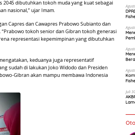
s 2045 dibutuhkan tokoh muda yang kuat sebagai
Agust
n nasional,” ujar Imam.
DPR
Fish
Sto
ngan Capres dan Cawapres Prabowo Subianto dan
Agust
. “Prabowo tokoh senior dan Gibran tokoh generasi
Mene
Pemb
ena representasi kepemimpinan yang dibutuhkan
bagi
Agust
Mene
Bera
 mengatakan, keduanya juga representatif
g sudah di lakukan Joko Widodo dan Presiden
Agust
rabowo-Gibran akan mampu membawa Indonesia
Komi
Fish
Juli 
AKBP
Lamo
Kam
Oto