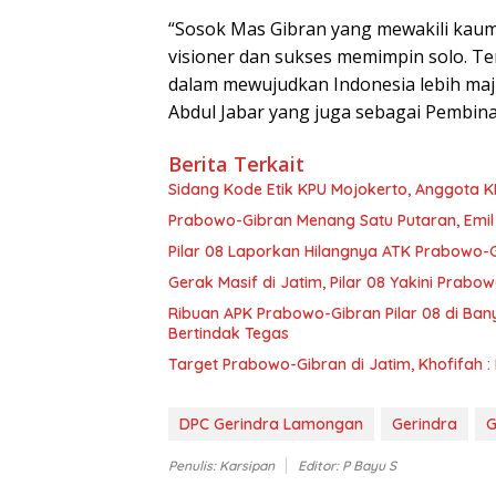
“Sosok Mas Gibran yang mewakili kaum 
visioner dan sukses memimpin solo. Te
dalam mewujudkan Indonesia lebih maj
Abdul Jabar yang juga sebagai Pembi
Berita Terkait
Sidang Kode Etik KPU Mojokerto, Anggota K
Prabowo-Gibran Menang Satu Putaran, Emil :
Pilar 08 Laporkan Hilangnya ATK Prabowo-G
Gerak Masif di Jatim, Pilar 08 Yakini Prab
Ribuan APK Prabowo-Gibran Pilar 08 di Banyuw
Bertindak Tegas
Target Prabowo-Gibran di Jatim, Khofifah : 
DPC Gerindra Lamongan
Gerindra
G
Penulis: Karsipan
Editor: P Bayu S