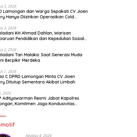
us 3, 2026
D Lamongan dan Warga Sepakati CV Jioen
ery Hanya Diizinkan Operasikan Cold
rage
us 3, 2026
ladani KH Ahmad Dahlan, Warisan
aruan Pendidikan dan Kepedulian Sosial
 Generasi Muda
us 2, 2026
ladani Tan Malaka: Saat Generasi Muda
ni Berpikir Merdeka
us 1, 2026
si C DPRD Lamongan Minta CV Jioen
ery Ditutup Sementara Akibat Limbah
30, 2026
 Adityawarman Resmi Jabat Kapolres
ngan, Komitmen Jaga Kondusivitas
tibmas
motif
Agustus 4, 2026