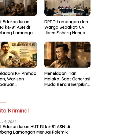
t Edaran Iuran
DPRD Lamongan dan
RI ke-81 ASN di
Warga Sepakati CV
mbang Lamongan
Jioen Fishery Hanya
ai Polemik
Diizinkan Operasikan
Cold Storage
eladani KH Ahmad
Meneladani Tan
an, Warisan
Malaka: Saat Generasi
baruan
Muda Berani Berpikir
idikan dan
Merdeka
dulian Sosial bagi
erasi Muda
ita Kriminal
us 4, 2026
t Edaran Iuran HUT RI ke-81 ASN di
mbang Lamongan Menuai Polemik