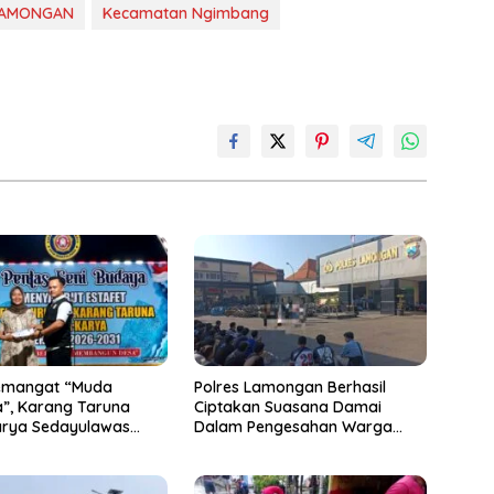
LAMONGAN
Kecamatan Ngimbang
emangat “Muda
Polres Lamongan Berhasil
”, Karang Taruna
Ciptakan Suasana Damai
arya Sedayulawas
Dalam Pengesahan Warga
ikukuhkan
Baru PSHT, 74 Orang Menginap
di Mako Polres