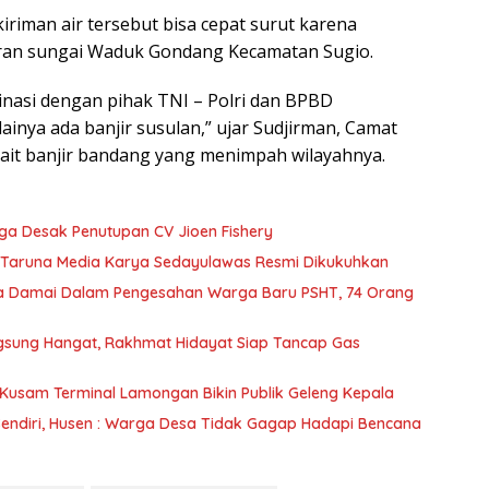
iriman air tersebut bisa cepat surut karena
iran sungai Waduk Gondang Kecamatan Sugio.
rdinasi dengan pihak TNI – Polri dan BPBD
nya ada banjir susulan,” ujar Sudjirman, Camat
kait banjir bandang yang menimpah wilayahnya.
a Desak Penutupan CV Jioen Fishery
Taruna Media Karya Sedayulawas Resmi Dikukuhkan
na Damai Dalam Pengesahan Warga Baru PSHT, 74 Orang
sung Hangat, Rakhmat Hidayat Siap Tancap Gas
h Kusam Terminal Lamongan Bikin Publik Geleng Kepala
Sendiri, Husen : Warga Desa Tidak Gagap Hadapi Bencana