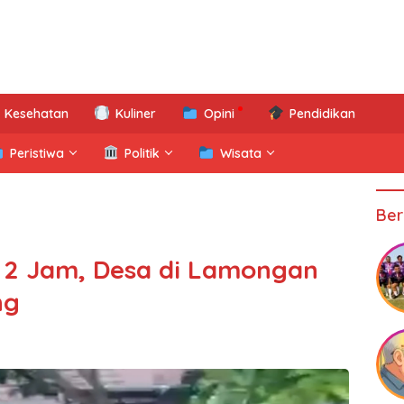
Kesehatan
Kuliner
Opini
Pendidikan
Peristiwa
Politik
Wisata
Ber
 2 Jam, Desa di Lamongan
ng