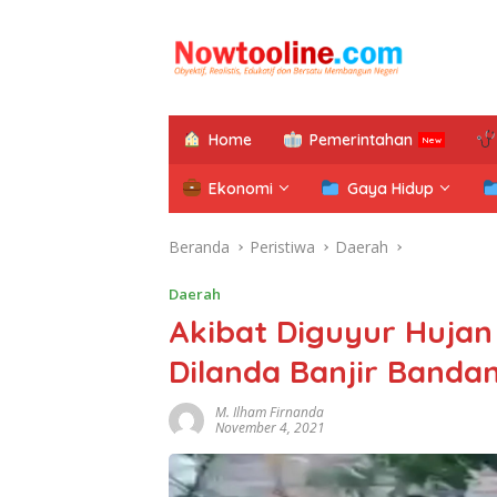
Langsung
ke
konten
Home
Pemerintahan
Ekonomi
Gaya Hidup
Beranda
Peristiwa
Daerah
Daerah
Akibat Diguyur Hujan
Dilanda Banjir Banda
M. Ilham Firnanda
November 4, 2021