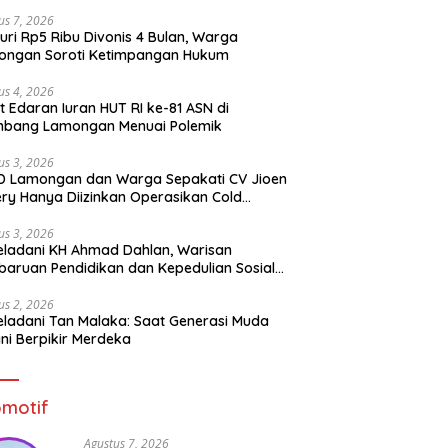
us 7, 2026
uri Rp5 Ribu Divonis 4 Bulan, Warga
ongan Soroti Ketimpangan Hukum
us 4, 2026
t Edaran Iuran HUT RI ke-81 ASN di
mbang Lamongan Menuai Polemik
us 3, 2026
D Lamongan dan Warga Sepakati CV Jioen
ery Hanya Diizinkan Operasikan Cold
rage
us 3, 2026
ladani KH Ahmad Dahlan, Warisan
aruan Pendidikan dan Kepedulian Sosial
 Generasi Muda
us 2, 2026
ladani Tan Malaka: Saat Generasi Muda
ni Berpikir Merdeka
motif
Agustus 7, 2026