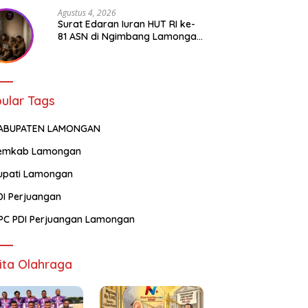
Agustus 4, 2026
Surat Edaran Iuran HUT RI ke-
81 ASN di Ngimbang Lamongan
Menuai Polemik
ular Tags
ABUPATEN LAMONGAN
emkab Lamongan
upati Lamongan
DI Perjuangan
PC PDI Perjuangan Lamongan
ita Olahraga