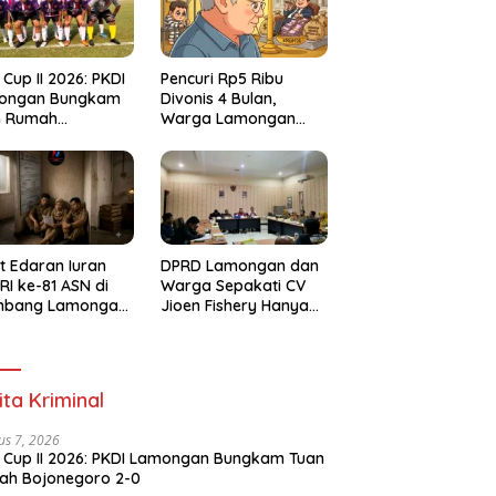
 Cup II 2026: PKDI
Pencuri Rp5 Ribu
ongan Bungkam
Divonis 4 Bulan,
n Rumah
Warga Lamongan
negoro 2-0
Soroti Ketimpangan
Hukum
t Edaran Iuran
DPRD Lamongan dan
RI ke-81 ASN di
Warga Sepakati CV
mbang Lamongan
Jioen Fishery Hanya
ai Polemik
Diizinkan Operasikan
Cold Storage
ita Kriminal
us 7, 2026
 Cup II 2026: PKDI Lamongan Bungkam Tuan
ah Bojonegoro 2-0