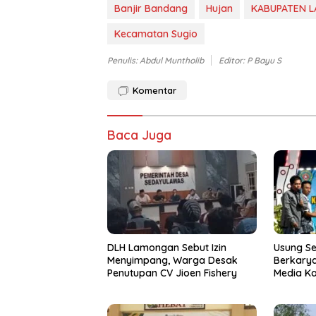
Banjir Bandang
Hujan
KABUPATEN 
Kecamatan Sugio
Penulis: Abdul Muntholib
Editor: P Bayu S
Komentar
Baca Juga
DLH Lamongan Sebut Izin
Usung S
Menyimpang, Warga Desak
Berkarya
Penutupan CV Jioen Fishery
Media K
Resmi D