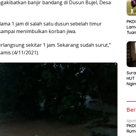
akibatkan banjir bandang di Dusun Bujel, Desa
PKDI
ama 1 jam di salah satu dusun sebelah timur
Lam
sampai menimbulkan korban jiwa.
Tua
Bojo
rlangsung sekitar 1 jam. Sekarang sudah surut,”
amis (4/11/2021).
Sura
HUT 
Ngi
Menu
Ber
Agust
PKDI
Rum