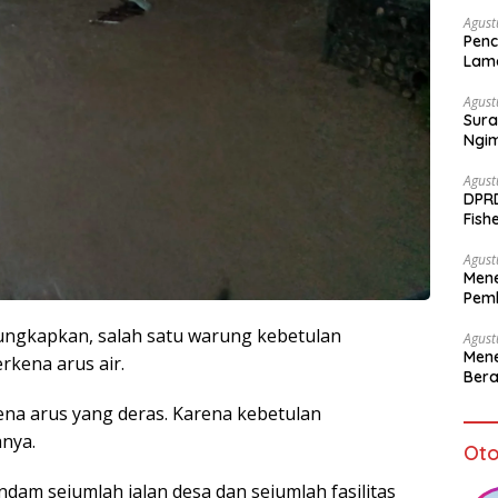
Agust
Penc
Lam
Agust
Sura
Ngi
Agust
DPR
Fish
Sto
Agust
Mene
Pemb
bagi
gungkapkan, salah satu warung kebetulan
Agust
Mene
rkena arus air.
Bera
ena arus yang deras. Karena kebetulan
nya.
Oto
dam sejumlah jalan desa dan sejumlah fasilitas