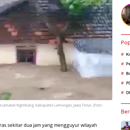
Pop
K
P
B
P
D
 Kecamatan Ngimbang, Kabupaten Lamongan, Jawa Timur, (Foto :
Ber
ras sekitar dua jam yang mengguyur wilayah