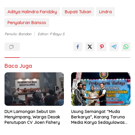
Aditya Halindra Faridzky
Bupati Tuban
Lindra
Penyaluran Bansos
Penulis: Bondan
Editor: P Bayu S
Baca Juga
DLH Lamongan Sebut Izin
Usung Semangat “Muda
Menyimpang, Warga Desak
Berkarya”, Karang Taruna
Penutupan CV Jioen Fishery
Media Karya Sedayulawas
Resmi Dikukuhkan