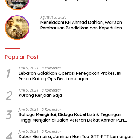
Cold Storage
Agustus 3, 2026
Meneladani KH Ahmad Dahlan, Warisan
Pembaruan Pendidikan dan Kepedulian
Sosial bagi Generasi Muda
Popular Post
1
Juni 5, 2021
0 Komentar
Lebaran Galakkan Operasi Penegakan Prokes, Ini
Pesan Kabag Ops Res Lamongan
2
Juni 5, 2021
0 Komentar
Kurang Kerjaan Saja
3
Juni 5, 2021
0 Komentar
Bahaya Mengintai, Diduga Kabel Listrik Tegangan
Tinggi Menjalar di Jalan Veteran Dekat Kantor PLN
Lamongan
4
Juni 5, 2021
0 Komentar
Kabar Gembira, Jaminan Hari Tua GTT-PTT Lamongan