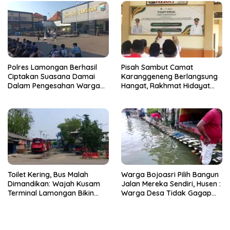
Polres Lamongan Berhasil
Pisah Sambut Camat
Ciptakan Suasana Damai
Karanggeneng Berlangsung
Dalam Pengesahan Warga
Hangat, Rakhmat Hidayat
Baru PSHT, 74 Orang
Siap Tancap Gas Lanjutkan
Menginap di Mako Polres
Pembangunan
Toilet Kering, Bus Malah
Warga Bojoasri Pilih Bangun
Dimandikan: Wajah Kusam
Jalan Mereka Sendiri, Husen :
Terminal Lamongan Bikin
Warga Desa Tidak Gagap
Publik Geleng Kepala
Hadapi Bencana Banjir