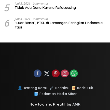
5
Juni 5, 2021
0 Komentar
Tidak Ada Dana Karena Refocousing
6
Juni 5, 2021
0 Komentar
“Luar Biasa”, PTSL di Lamongan Peringkat I Indonesia,
Tapi
Tentang Kami
Redaksi
Kode Etik
Pedoman Media Siber
Nowtooline, Kreatif by
AMK