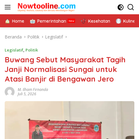
Langsung
ke
konten
Home
Pemerintahan
Kesehatan
Kuliner
Beranda
Politik
Legislatif
Legislatif
,
Politik
Buwang Sebut Masyarakat Tagih
Janji Normalisasi Sungai untuk
Atasi Banjir di Bengawan Jero
M. Ilham Firnanda
Juli 5, 2026