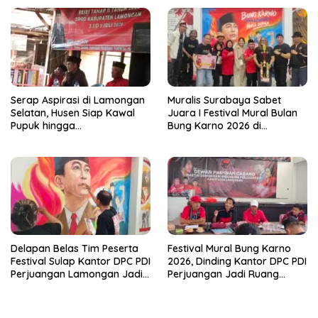
Dikawal DPRD
Serap Aspirasi di Lamongan
Muralis Surabaya Sabet
Selatan, Husen Siap Kawal
Juara I Festival Mural Bulan
Pupuk hingga
Bung Karno 2026 di
Pemberdayaan UMKM
Lamongan, Kantor DPC
Perempuan
Bagai Galeri Seni
Nasionalisme
Delapan Belas Tim Peserta
Festival Mural Bung Karno
Festival Sulap Kantor DPC PDI
2026, Dinding Kantor DPC PDI
Perjuangan Lamongan Jadi
Perjuangan Jadi Ruang
Galeri Mural
Ekspresi