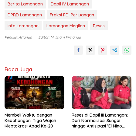
Berita Lamongan
Dapil IV Lamongan
DPRD Lamongan
Fraksi PDI Perjuangan
Info Lamongan
Lamongan Megilan
Reses
Penulis: Arianda
Editor: M. Ilham Firnanda
Baca Juga
Membeli Waktu dengan
Reses di Dapil III Lamongan:
Kebohongan: Tiga Wajah
Dari Normalisasi Sungai
Kleptokrasi Abad Ke-20
hingga Antisipasi ‘El Nino
Godzila’, Aspirasi Warga Siap