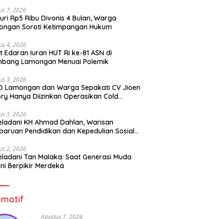
us 7, 2026
uri Rp5 Ribu Divonis 4 Bulan, Warga
ongan Soroti Ketimpangan Hukum
us 4, 2026
t Edaran Iuran HUT RI ke-81 ASN di
mbang Lamongan Menuai Polemik
us 3, 2026
D Lamongan dan Warga Sepakati CV Jioen
ery Hanya Diizinkan Operasikan Cold
rage
us 3, 2026
ladani KH Ahmad Dahlan, Warisan
aruan Pendidikan dan Kepedulian Sosial
 Generasi Muda
us 2, 2026
ladani Tan Malaka: Saat Generasi Muda
ni Berpikir Merdeka
motif
Agustus 7, 2026