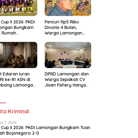
 Cup II 2026: PKDI
Pencuri Rp5 Ribu
ongan Bungkam
Divonis 4 Bulan,
n Rumah
Warga Lamongan
negoro 2-0
Soroti Ketimpangan
Hukum
t Edaran Iuran
DPRD Lamongan dan
RI ke-81 ASN di
Warga Sepakati CV
mbang Lamongan
Jioen Fishery Hanya
ai Polemik
Diizinkan Operasikan
Cold Storage
ita Kriminal
us 7, 2026
 Cup II 2026: PKDI Lamongan Bungkam Tuan
ah Bojonegoro 2-0