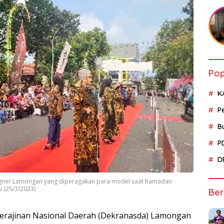
Pop
K
P
B
P
D
signer Lamongan yang diperagakan para model saat Ramadan
 (25/3/2023)
Ber
jinan Nasional Daerah (Dekranasda) Lamongan