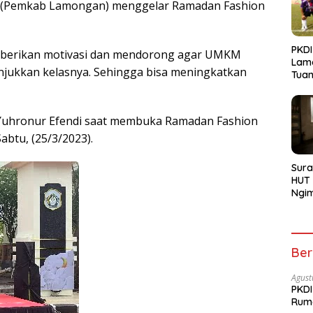
 (Pemkab Lamongan) menggelar Ramadan Fashion
PKDI
emberikan motivasi dan mendorong agar UMKM
Lam
jukkan kelasnya. Sehingga bisa meningkatkan
Tua
Bojo
 Yuhronur Efendi saat membuka Ramadan Fashion
abtu, (25/3/2023).
Sura
HUT 
Ngi
Menu
Ber
Agust
PKDI
Rum