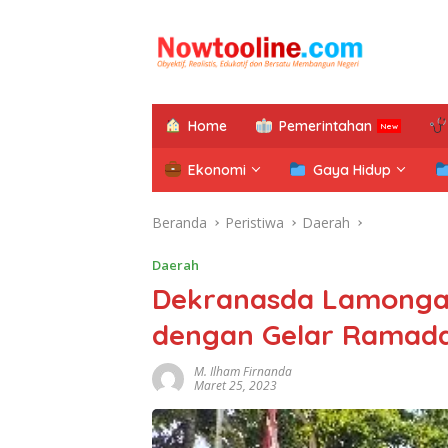
Langsung
ke
konten
Home
Pemerintahan
Ekonomi
Gaya Hidup
Beranda
Peristiwa
Daerah
Daerah
Dekranasda Lamonga
dengan Gelar Ramada
M. Ilham Firnanda
Maret 25, 2023