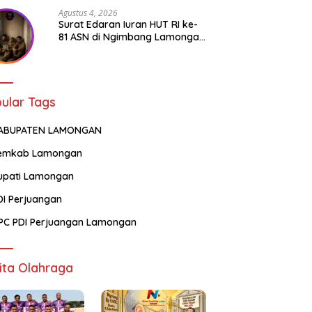
Agustus 4, 2026
Surat Edaran Iuran HUT RI ke-
81 ASN di Ngimbang Lamongan
Menuai Polemik
ular Tags
ABUPATEN LAMONGAN
emkab Lamongan
upati Lamongan
DI Perjuangan
PC PDI Perjuangan Lamongan
ita Olahraga