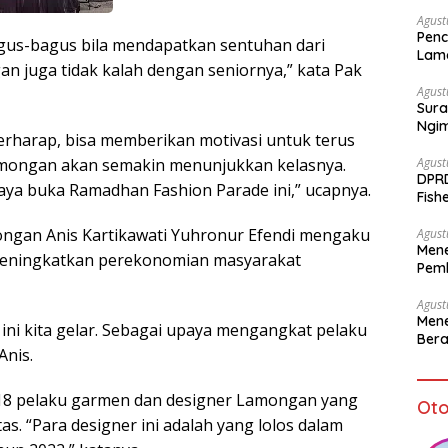
Agust
Penc
us-bagus bila mendapatkan sentuhan dari
Lam
n juga tidak kalah dengan seniornya,” kata Pak
Agust
Sura
Ngi
erharap, bisa memberikan motivasi untuk terus
ongan akan semakin menunjukkan kelasnya.
Agust
DPR
saya buka Ramadhan Fashion Parade ini,” ucapnya.
Fish
Sto
ngan Anis Kartikawati Yuhronur Efendi mengaku
Agust
Mene
 meningkatkan perekonomian masyarakat
Pemb
bagi
Agust
Mene
ini kita gelar. Sebagai upaya mengangkat pelaku
Bera
Anis.
i 18 pelaku garmen dan designer Lamongan yang
Oto
as. “Para designer ini adalah yang lolos dalam