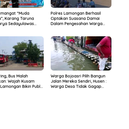
emangat “Muda
Polres Lamongan Berhasil
”, Karang Taruna
Ciptakan Suasana Damai
arya Sedayulawas
Dalam Pengesahan Warga
ikukuhkan
Baru PSHT, 74 Orang Menginap
di Mako Polres
ring, Bus Malah
Warga Bojoasri Pilih Bangun
kan: Wajah Kusam
Jalan Mereka Sendiri, Husen :
 Lamongan Bikin Publik
Warga Desa Tidak Gagap
epala
Hadapi Bencana Banjir