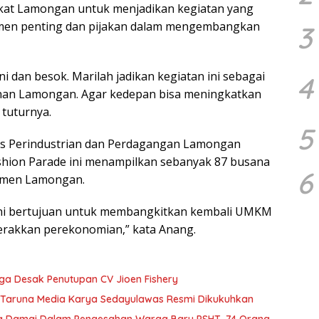
rakat Lamongan untuk menjadikan kegiatan yang
momen penting dan pijakan dalam mengembangkan
3
ni dan besok. Marilah jadikan kegiatan ini sebagai
4
an Lamongan. Agar kedepan bisa meningkatkan
tuturnya.
5
as Perindustrian dan Perdagangan Lamongan
hion Parade ini menampilkan sebanyak 87 busana
6
armen Lamongan.
ini bertujuan untuk membangkitkan kembali UMKM
gerakkan perekonomian,” kata Anang.
a Desak Penutupan CV Jioen Fishery
Taruna Media Karya Sedayulawas Resmi Dikukuhkan
na Damai Dalam Pengesahan Warga Baru PSHT, 74 Orang