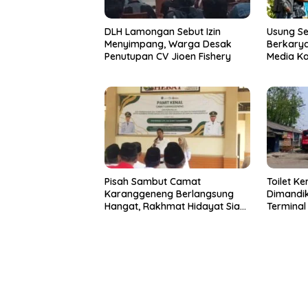
DLH Lamongan Sebut Izin
Usung S
Menyimpang, Warga Desak
Berkarya
Penutupan CV Jioen Fishery
Media K
Resmi D
Pisah Sambut Camat
Toilet Ke
Karanggeneng Berlangsung
Dimandi
Hangat, Rakhmat Hidayat Siap
Terminal
Tancap Gas Lanjutkan
Geleng K
Pembangunan