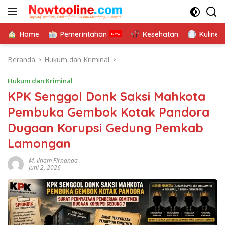
Langsung
ke
konten
Home
Pemerintahan
Kesehatan
Kuliner
Beranda
Hukum dan Kriminal
Hukum dan Kriminal
KPK Senggol Donk Saksi Mahkota
Pembuka Gembok Kotak Pandora
Dugaan Korupsi Gedung Pemkab
Lamongan
M. Ilham Firnanda
Juni 2, 2026