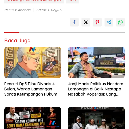
Penulis: Arianda
Editor: P Bayu S
Baca Juga
Pencuri Rp5 Ribu Divonis 4
Janji Manis Politikus Nasdem
Bulan, Warga Lamongan
Lamongan di Balik Nestapa
Soroti Ketimpangan Hukum
Nasabah Koperasi: Uang
Miliaran Rupiah Raib, Polisi
Alot?