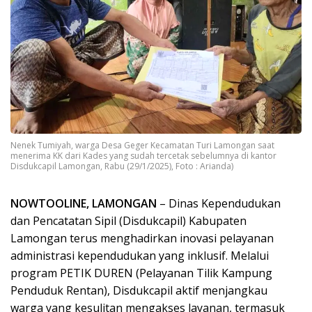
Nenek Tumiyah, warga Desa Geger Kecamatan Turi Lamongan saat
menerima KK dari Kades yang sudah tercetak sebelumnya di kantor
Disdukcapil Lamongan, Rabu (29/1/2025), Foto : Arianda)
NOWTOOLINE, LAMONGAN
– Dinas Kependudukan
dan Pencatatan Sipil (Disdukcapil) Kabupaten
Lamongan terus menghadirkan inovasi pelayanan
administrasi kependudukan yang inklusif. Melalui
program PETIK DUREN (Pelayanan Tilik Kampung
Penduduk Rentan), Disdukcapil aktif menjangkau
warga yang kesulitan mengakses layanan, termasuk