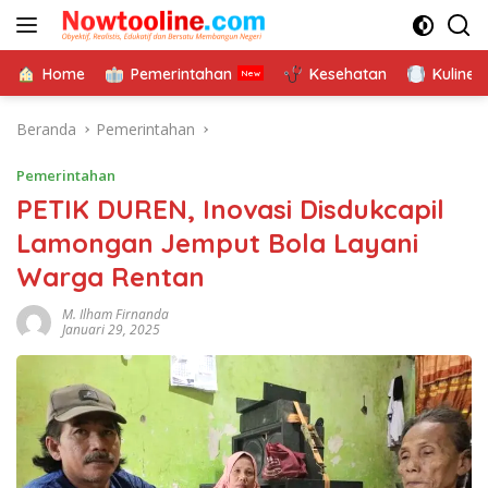
Langsung
ke
konten
Home
Pemerintahan
Kesehatan
Kuliner
Beranda
Pemerintahan
Pemerintahan
PETIK DUREN, Inovasi Disdukcapil
Lamongan Jemput Bola Layani
Warga Rentan
M. Ilham Firnanda
Januari 29, 2025