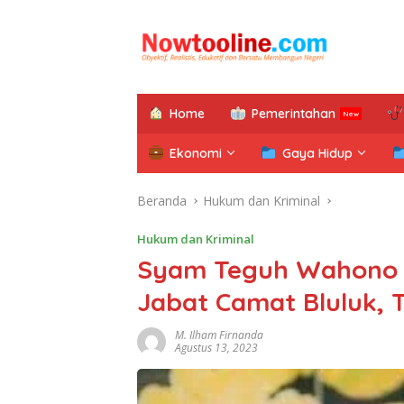
Langsung
ke
konten
Home
Pemerintahan
Ekonomi
Gaya Hidup
Beranda
Hukum dan Kriminal
Hukum dan Kriminal
Syam Teguh Wahono 
Jabat Camat Bluluk, T
M. Ilham Firnanda
Agustus 13, 2023