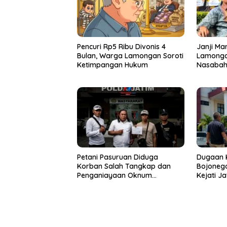
Pencuri Rp5 Ribu Divonis 4
Janji Ma
Bulan, Warga Lamongan Soroti
Lamongan
Ketimpangan Hukum
Nasabah
Miliaran 
Alot?
Petani Pasuruan Diduga
Dugaan K
Korban Salah Tangkap dan
Bojonego
Penganiayaan Oknum
Kejati Ja
Satresnarkoba Lapor Polda
Jati