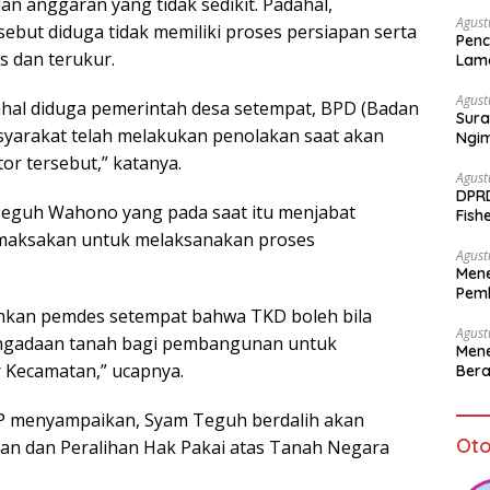
n anggaran yang tidak sedikit. Padahal,
Agust
but diduga tidak memiliki proses persiapan serta
Penc
s dan terukur.
Lam
Agust
dahal diduga pemerintah desa setempat, BPD (Badan
Sura
yarakat telah melakukan penolakan saat akan
Ngi
r tersebut,” katanya.
Agust
DPR
Teguh Wahono yang pada saat itu menjabat
Fish
Sto
emaksakan untuk melaksanakan proses
Agust
Mene
Pemb
bagi
nkan pemdes setempat bahwa TKD boleh bila
Agust
ngadaan tanah bagi pembangunan untuk
Mene
Kecamatan,” ucapnya.
Bera
P menyampaikan, Syam Teguh berdalih akan
Oto
an dan Peralihan Hak Pakai atas Tanah Negara