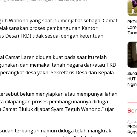
uh Wahono yang saat itu menjabat sebagai Camat
PKDI
Lam
elaksanakan proses pembangunan Kantor
Tua
as Desa (TKD) tidak sesuai dengan ketentuan
Bojo
ai Camat Laren diduga kuat pada saat itu telah
unakan dan memakai tanah negara dan/atau TKD
 perangkat desa yakni Sekretaris Desa dan Kepala
Sura
HUT 
Ngi
Menu
ersebut belum menyiapkan atau mempunyai lahan
fakta dilapangan proses pembangunannya diduga
a Camat Bluluk dijabat Syam Teguh Wahono,” ujar
Ber
Agust
PKDI
 sudah terbangun namun diduga telah mangkrak,
Rum