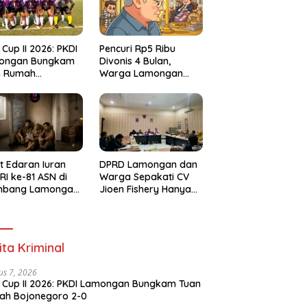
 Cup II 2026: PKDI
Pencuri Rp5 Ribu
ongan Bungkam
Divonis 4 Bulan,
n Rumah
Warga Lamongan
negoro 2-0
Soroti Ketimpangan
Hukum
t Edaran Iuran
DPRD Lamongan dan
RI ke-81 ASN di
Warga Sepakati CV
mbang Lamongan
Jioen Fishery Hanya
ai Polemik
Diizinkan Operasikan
Cold Storage
ita Kriminal
us 7, 2026
 Cup II 2026: PKDI Lamongan Bungkam Tuan
ah Bojonegoro 2-0