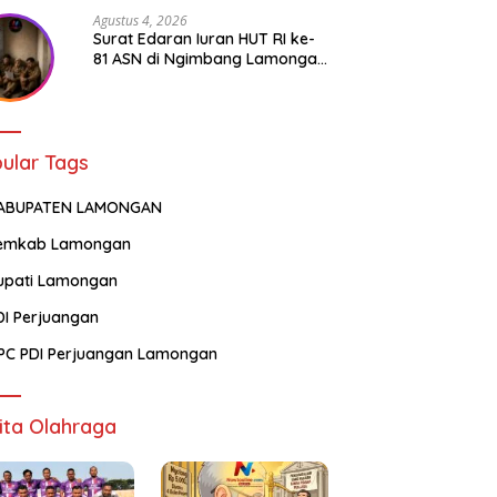
Agustus 4, 2026
Surat Edaran Iuran HUT RI ke-
81 ASN di Ngimbang Lamongan
Menuai Polemik
ular Tags
ABUPATEN LAMONGAN
emkab Lamongan
upati Lamongan
DI Perjuangan
PC PDI Perjuangan Lamongan
ita Olahraga