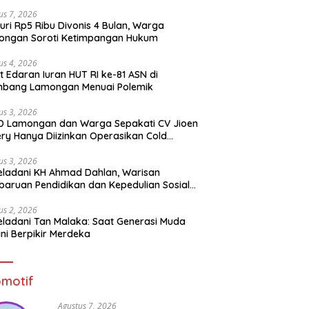
us 7, 2026
uri Rp5 Ribu Divonis 4 Bulan, Warga
ongan Soroti Ketimpangan Hukum
us 4, 2026
t Edaran Iuran HUT RI ke-81 ASN di
mbang Lamongan Menuai Polemik
us 3, 2026
D Lamongan dan Warga Sepakati CV Jioen
ery Hanya Diizinkan Operasikan Cold
rage
us 3, 2026
ladani KH Ahmad Dahlan, Warisan
aruan Pendidikan dan Kepedulian Sosial
 Generasi Muda
us 2, 2026
ladani Tan Malaka: Saat Generasi Muda
ni Berpikir Merdeka
motif
Agustus 7, 2026