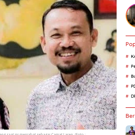
Pop
K
P
B
P
D
Ber
g saat ini menjabat sebagai Camat Laren, (Foto :