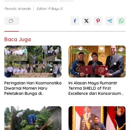
Penulis: Arianda
Editor: P Bayu S
Baca Juga
Peringatan Hari Kosmonotika
Ini Alasan Maya Rumantir
Diwarnai Momen Haru
Terima SHIELD of First
Peletakan Bunga di
Excellence dari Konsorsium
Monumen Gagarin
Firsts Union dan PPWI