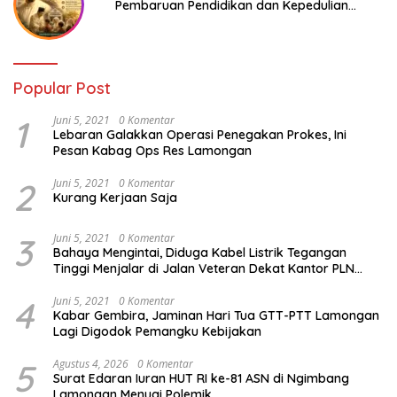
Pembaruan Pendidikan dan Kepedulian
Sosial bagi Generasi Muda
Popular Post
1
Juni 5, 2021
0 Komentar
Lebaran Galakkan Operasi Penegakan Prokes, Ini
Pesan Kabag Ops Res Lamongan
2
Juni 5, 2021
0 Komentar
Kurang Kerjaan Saja
3
Juni 5, 2021
0 Komentar
Bahaya Mengintai, Diduga Kabel Listrik Tegangan
Tinggi Menjalar di Jalan Veteran Dekat Kantor PLN
Lamongan
4
Juni 5, 2021
0 Komentar
Kabar Gembira, Jaminan Hari Tua GTT-PTT Lamongan
Lagi Digodok Pemangku Kebijakan
5
Agustus 4, 2026
0 Komentar
Surat Edaran Iuran HUT RI ke-81 ASN di Ngimbang
Lamongan Menuai Polemik