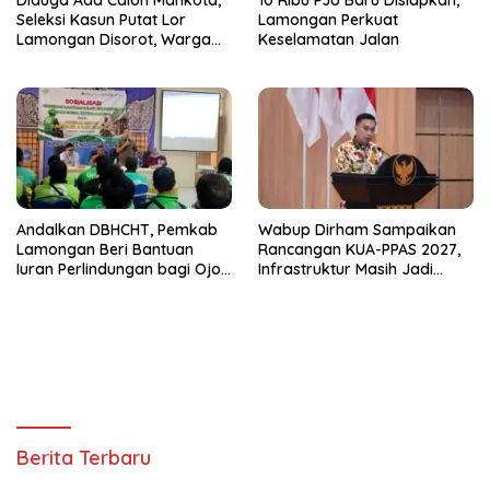
Diduga Ada Calon Mahkota,
10 Ribu PJU Baru Disiapkan,
Seleksi Kasun Putat Lor
Lamongan Perkuat
Lamongan Disorot, Warga
Keselamatan Jalan
Curiga Sudah Dikondisikan
Andalkan DBHCHT, Pemkab
Wabup Dirham Sampaikan
Lamongan Beri Bantuan
Rancangan KUA-PPAS 2027,
Iuran Perlindungan bagi Ojol
Infrastruktur Masih Jadi
dan Opang
Prioritas untuk Percepat
Pertumbuhan Lamongan
Berita Terbaru