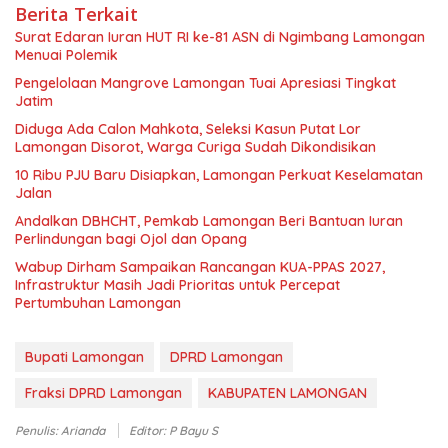
Berita Terkait
Surat Edaran Iuran HUT RI ke-81 ASN di Ngimbang Lamongan
Menuai Polemik
Pengelolaan Mangrove Lamongan Tuai Apresiasi Tingkat
Jatim
Diduga Ada Calon Mahkota, Seleksi Kasun Putat Lor
Lamongan Disorot, Warga Curiga Sudah Dikondisikan
10 Ribu PJU Baru Disiapkan, Lamongan Perkuat Keselamatan
Jalan
Andalkan DBHCHT, Pemkab Lamongan Beri Bantuan Iuran
Perlindungan bagi Ojol dan Opang
Wabup Dirham Sampaikan Rancangan KUA-PPAS 2027,
Infrastruktur Masih Jadi Prioritas untuk Percepat
Pertumbuhan Lamongan
Bupati Lamongan
DPRD Lamongan
Fraksi DPRD Lamongan
KABUPATEN LAMONGAN
Penulis: Arianda
Editor: P Bayu S