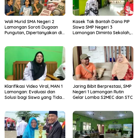
Wali Murid SMA Negeri 2
Kasek Tak Bantah Dana PIP
Lamongan Soroti Dugaan
Siswa SMP Negeri 3
Pungutan, Dipertanyakan di
Lamongan Diminta Sekolah,
Tengah Dana BOS
Disdik Lamongan : Ada SK
Rekom Bupati
Klarifikasi Video Viral, MAN 1
Jaring Bibit Berprestasi, SMP
Lamongan: Evaluasi dan
Negeri 1 Lamongan Rutin
Solusi bagi Siswa yang Tidak
Gelar Lomba S2MEC dan STC
Eligible SNBP