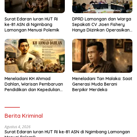
Surat Edaran Iuran HUT RI
DPRD Lamongan dan Warga
ke-81 ASN di Ngimbang
Sepakati CV Jioen Fishery
Lamongan Menuai Polemik
Hanya Diizinkan Operasikan
Cold Storage
Meneladani KH Ahmad
Meneladani Tan Malaka: Saat
Dahlan, Warisan Pembaruan
Generasi Muda Berani
Pendidikan dan Kepedulian
Berpikir Merdeka
Sosial bagi Generasi Muda
Berita Kriminal
Agustus 4, 2026
Surat Edaran Iuran HUT RI ke-81 ASN di Ngimbang Lamongan