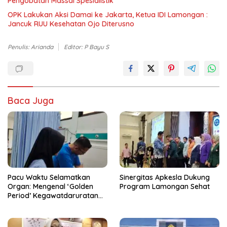
Pengobatan Massal Spesialistik
OPK Lakukan Aksi Damai ke Jakarta, Ketua IDI Lamongan :
Jancuk RUU Kesehatan Ojo Diterusno
Penulis: Arianda
Editor: P Bayu S
Baca Juga
​Pacu Waktu Selamatkan
Sinergitas Apkesla Dukung
Organ: Mengenal ‘Golden
Program Lamongan Sehat
Period’ Kegawatdaruratan
Urologi