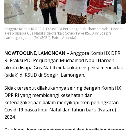
Anggota Komisi IX DPR RI Fraksi PDI Perjuangan Muchamad Nabil Haroen
akrab disapa Gus Nabil sidak terkait Covid-19 ke RSUD dr Soegiri
Lamongan, Jumat (5/1/2024), Foto : Arianda)
NOWTOOLINE, LAMONGAN
– Anggota Komisi IX DPR
RI Fraksi PDI Perjuangan Muchamad Nabil Haroen
akrab disapa Gus Nabil melakukan inspeksi mendadak
(sidak) di RSUD dr Soegiri Lamongan.
Sidak tersebut dilakukannya seiring dengan Komisi IX
DPR RI yang membidangi kesehatan dan
ketenagakerjaan dalam menyikapi tren peningkatan
Covid-19 pasca libur Natal dan tahun baru (Nataru)
2024.