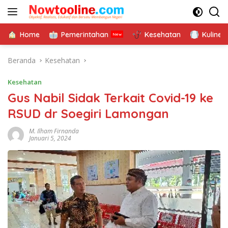
Langsung
ke
konten
Home
Pemerintahan
Kesehatan
Kuliner
Beranda
Kesehatan
Kesehatan
Gus Nabil Sidak Terkait Covid-19 ke
RSUD dr Soegiri Lamongan
M. Ilham Firnanda
Januari 5, 2024