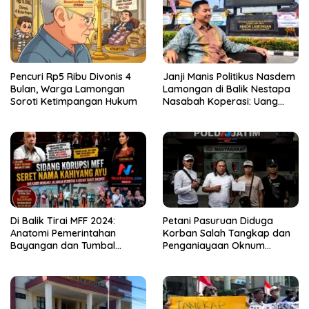
Pencuri Rp5 Ribu Divonis 4
Janji Manis Politikus Nasdem
Bulan, Warga Lamongan
Lamongan di Balik Nestapa
Soroti Ketimpangan Hukum
Nasabah Koperasi: Uang
Miliaran Rupiah Raib, Polisi
Alot?
Di Balik Tirai MFF 2024:
Petani Pasuruan Diduga
Anatomi Pemerintahan
Korban Salah Tangkap dan
Bayangan dan Tumbal
Penganiayaan Oknum
Birokrasi
Satresnarkoba Lapor Polda
Jati