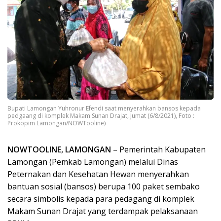
Bupati Lamongan Yuhronur Efendi saat menyerahkan bansos kepada
pedgaang di komplek Makam Sunan Drajat, Jumat (6/8/2021), Foto :
Prokopim Lamongan/NOWTooline)
NOWTOOLINE, LAMONGAN
– Pemerintah Kabupaten
Lamongan (Pemkab Lamongan) melalui Dinas
Peternakan dan Kesehatan Hewan menyerahkan
bantuan sosial (bansos) berupa 100 paket sembako
secara simbolis kepada para pedagang di komplek
Makam Sunan Drajat yang terdampak pelaksanaan