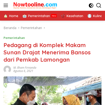
Langsung
ke
konten
Home
Pemerintahan
Kesehatan
Kuliner
Beranda
Pemerintahan
Pemerintahan
Pedagang di Komplek Makam
Sunan Drajat Menerima Bansos
dari Pemkab Lamongan
M. Ilham Firnanda
Agustus 6, 2021