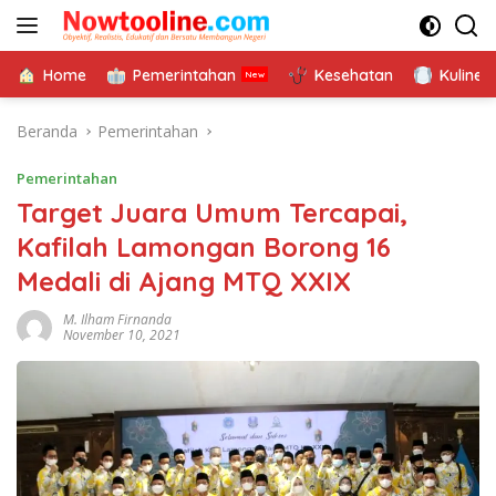
Langsung
ke
konten
Home
Pemerintahan
Kesehatan
Kuliner
Beranda
Pemerintahan
Pemerintahan
Target Juara Umum Tercapai,
Kafilah Lamongan Borong 16
Medali di Ajang MTQ XXIX
M. Ilham Firnanda
November 10, 2021