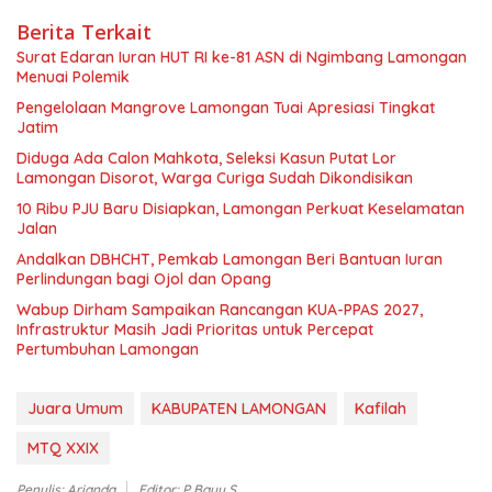
Berita Terkait
Surat Edaran Iuran HUT RI ke-81 ASN di Ngimbang Lamongan
Menuai Polemik
Pengelolaan Mangrove Lamongan Tuai Apresiasi Tingkat
Jatim
Diduga Ada Calon Mahkota, Seleksi Kasun Putat Lor
Lamongan Disorot, Warga Curiga Sudah Dikondisikan
10 Ribu PJU Baru Disiapkan, Lamongan Perkuat Keselamatan
Jalan
Andalkan DBHCHT, Pemkab Lamongan Beri Bantuan Iuran
Perlindungan bagi Ojol dan Opang
Wabup Dirham Sampaikan Rancangan KUA-PPAS 2027,
Infrastruktur Masih Jadi Prioritas untuk Percepat
Pertumbuhan Lamongan
Juara Umum
KABUPATEN LAMONGAN
Kafilah
MTQ XXIX
Penulis: Arianda
Editor: P Bayu S