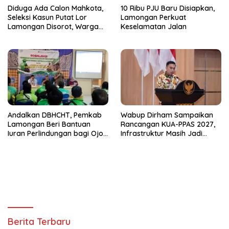
Diduga Ada Calon Mahkota,
10 Ribu PJU Baru Disiapkan,
Seleksi Kasun Putat Lor
Lamongan Perkuat
Lamongan Disorot, Warga
Keselamatan Jalan
Curiga Sudah Dikondisikan
Andalkan DBHCHT, Pemkab
Wabup Dirham Sampaikan
Lamongan Beri Bantuan
Rancangan KUA-PPAS 2027,
Iuran Perlindungan bagi Ojol
Infrastruktur Masih Jadi
dan Opang
Prioritas untuk Percepat
Pertumbuhan Lamongan
Berita Terbaru