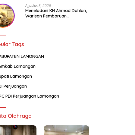
Agustus 3, 2026
Meneladani KH Ahmad Dahlan,
Warisan Pembaruan
Pendidikan dan Kepedulian
Sosial bagi Generasi Muda
ular Tags
ABUPATEN LAMONGAN
emkab Lamongan
upati Lamongan
DI Perjuangan
PC PDI Perjuangan Lamongan
ita Olahraga