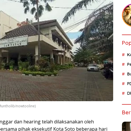
Pop
K
P
B
P
D
untholib/nowtooline)
Ber
nggar dan hearing telah dilaksanakan oleh
sama pihak eksekutif Kota Soto beberapa hari