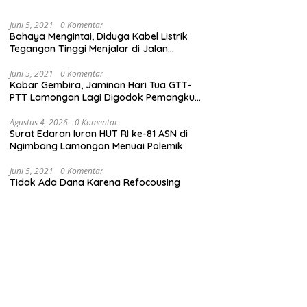
Juni 5, 2021
0 Komentar
Bahaya Mengintai, Diduga Kabel Listrik
Tegangan Tinggi Menjalar di Jalan
Veteran Dekat Kantor PLN Lamongan
Juni 5, 2021
0 Komentar
Kabar Gembira, Jaminan Hari Tua GTT-
PTT Lamongan Lagi Digodok Pemangku
Kebijakan
Agustus 4, 2026
0 Komentar
Surat Edaran Iuran HUT RI ke-81 ASN di
Ngimbang Lamongan Menuai Polemik
Juni 5, 2021
0 Komentar
Tidak Ada Dana Karena Refocousing