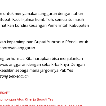
san untuk menyamakan anggaran dengan tahun
upati Fadeli (almarhum). Toh, semua itu masih
hatikan kondisi keuangan Pemerintah Kabupaten
ah kepemimpinan Bupati Yuhronur Efendi untuk
mborosan anggaran.
g terhormat. Kita harapkan bisa menjalankan
awas anggaran dengan sebaik-baiknya. Dengan
i keadilan sebagaimana jargonnya Pak Yes
ang Berkeadilan.
BESAR”
Lamongan Atas Kinerja Bupati Yes
aik 2 Kali Lipat dari Tahun Sebelumnya, Ada Apa