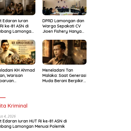
t Edaran Iuran
DPRD Lamongan dan
RI ke-81 ASN di
Warga Sepakati CV
mbang Lamongan
Jioen Fishery Hanya
ai Polemik
Diizinkan Operasikan
Cold Storage
eladani KH Ahmad
Meneladani Tan
an, Warisan
Malaka: Saat Generasi
baruan
Muda Berani Berpikir
idikan dan
Merdeka
dulian Sosial bagi
erasi Muda
ita Kriminal
us 4, 2026
t Edaran Iuran HUT RI ke-81 ASN di
mbang Lamongan Menuai Polemik