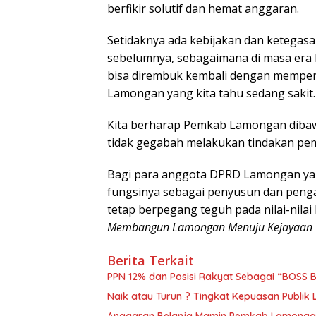
berfikir solutif dan hemat anggaran.
Setidaknya ada kebijakan dan ketega
sebelumnya, sebagaimana di masa era B
bisa dirembuk kembali dengan memper
Lamongan yang kita tahu sedang sakit.
Kita berharap Pemkab Lamongan dibaw
tidak gegabah melakukan tindakan pe
Bagi para anggota DPRD Lamongan yan
fungsinya sebagai penyusun dan peng
tetap berpegang teguh pada nilai-nila
Membangun Lamongan Menuju Kejayaan Y
Berita Terkait
PPN 12% dan Posisi Rakyat Sebagai “BOSS 
Naik atau Turun ? Tingkat Kepuasan Publik 
Anggaran Belanja Mamin Pemkab Lamongan N