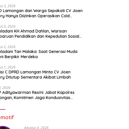
us 3, 2026
D Lamongan dan Warga Sepakati CV Jioen
ery Hanya Diizinkan Operasikan Cold
rage
us 3, 2026
ladani KH Ahmad Dahlan, Warisan
aruan Pendidikan dan Kepedulian Sosial
 Generasi Muda
us 2, 2026
ladani Tan Malaka: Saat Generasi Muda
ni Berpikir Merdeka
us 1, 2026
si C DPRD Lamongan Minta CV Jioen
ery Ditutup Sementara Akibat Limbah
30, 2026
 Adityawarman Resmi Jabat Kapolres
ngan, Komitmen Jaga Kondusivitas
tibmas
motif
Agustus 4, 2026