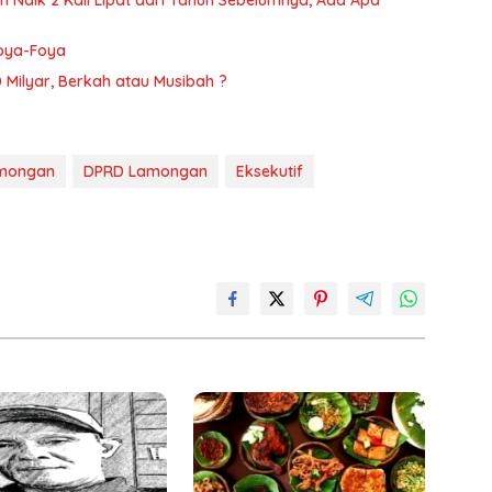
oya-Foya
ilyar, Berkah atau Musibah ?
amongan
DPRD Lamongan
Eksekutif