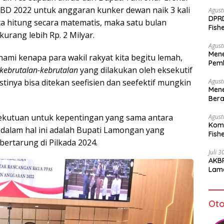
BD 2022 untuk anggaran kunker dewan naik 3 kali
Agust
DPR
 kita hitung secara matematis, maka satu bulan
Fish
rang lebih Rp. 2 Milyar.
Sto
Agust
Mene
ahami kenapa para wakil rakyat kita begitu lemah,
Pemb
kebrutalan-kebrutalan
yang dilakukan oleh eksekutif
bagi
Agust
nya bisa ditekan seefisien dan seefektif mungkin
Mene
Bera
rsekutuan untuk kepentingan yang sama antara
Agust
Komi
if dalam hal ini adalah Bupati Lamongan yang
Fish
bertarung di Pilkada 2024.
Juli 
AKBP
Lamo
Kam
Oto