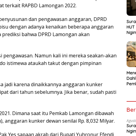
at terkait RAPBD Lamongan 2022.
i penyusunan dan pengawasan anggaran, DPRD
Sura
bisu dengan adanya kenaikan beberapa anggaran
HUT 
Ngi
da prediksi bahwa DPRD Lamongan akan
Menu
si pengawasan. Namun kali ini mereka seakan-akan
o istimewa ataukah takut dengan pimpinan
Men
Dahl
Pem
isa jadi karena dinaikkannya anggaran kunker
Pend
ipat dari tahun sebelumnya. Jika benar, sudah pasti
Kepe
Gen
Ber
 2021. Dimana saat itu Pemkab Lamongan dibawah
, anggaran kunker dewan senilai Rp. 8,032 Milyar.
Agust
Sura
Ngi
ak Yes sapaan akrab dari Bupati Yuhronur Efendi