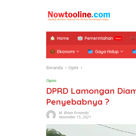
Langsung
ke
konten
Home
Pemerintahan
Ekonomi
Gaya Hidup
Beranda
Opini
Opini
DPRD Lamongan Diam 
Penyebabnya ?
M. Ilham Firnanda
November 15, 2021