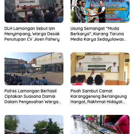
DLH Lamongan Sebut Izin
Usung Semangat “Muda
Menyimpang, Warga Desak
Berkarya”, Karang Taruna
Penutupan CV Jioen Fishery
Media Karya Sedayulawas
Resmi Dikukuhkan
Polres Lamongan Berhasil
Pisah Sambut Camat
Ciptakan Suasana Damai
Karanggeneng Berlangsung
Dalam Pengesahan Warga
Hangat, Rakhmat Hidayat
Baru PSHT, 74 Orang
Siap Tancap Gas Lanjutkan
Menginap di Mako Polres
Pembangunan