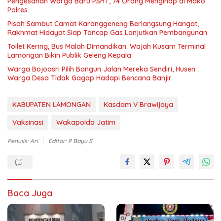
Pengesahan Warga Baru PSHT, 74 Orang Menginap di Mako
Polres
Pisah Sambut Camat Karanggeneng Berlangsung Hangat,
Rakhmat Hidayat Siap Tancap Gas Lanjutkan Pembangunan
Toilet Kering, Bus Malah Dimandikan: Wajah Kusam Terminal
Lamongan Bikin Publik Geleng Kepala
Warga Bojoasri Pilih Bangun Jalan Mereka Sendiri, Husen :
Warga Desa Tidak Gagap Hadapi Bencana Banjir
KABUPATEN LAMONGAN
Kasdam V Brawijaya
Vaksinasi
Wakapolda Jatim
Penulis: Ari
Editor: P Bayu S
Baca Juga