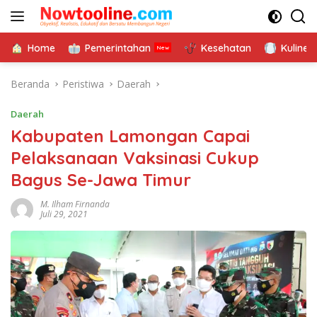
Langsung
ke
konten
Home
Pemerintahan
Kesehatan
Kuliner
Beranda
Peristiwa
Daerah
Daerah
Kabupaten Lamongan Capai
Pelaksanaan Vaksinasi Cukup
Bagus Se-Jawa Timur
M. Ilham Firnanda
Juli 29, 2021