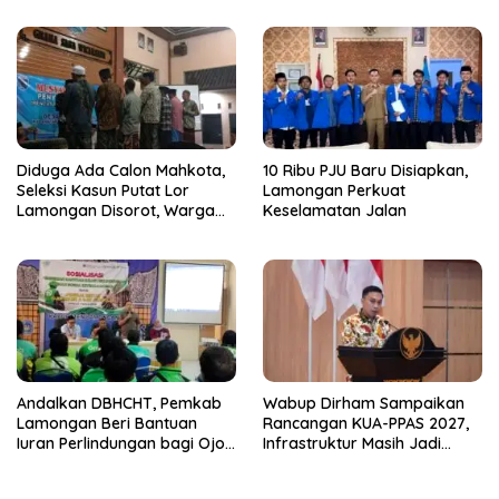
Diduga Ada Calon Mahkota,
10 Ribu PJU Baru Disiapkan,
Seleksi Kasun Putat Lor
Lamongan Perkuat
Lamongan Disorot, Warga
Keselamatan Jalan
Curiga Sudah Dikondisikan
Andalkan DBHCHT, Pemkab
Wabup Dirham Sampaikan
Lamongan Beri Bantuan
Rancangan KUA-PPAS 2027,
Iuran Perlindungan bagi Ojol
Infrastruktur Masih Jadi
dan Opang
Prioritas untuk Percepat
Pertumbuhan Lamongan