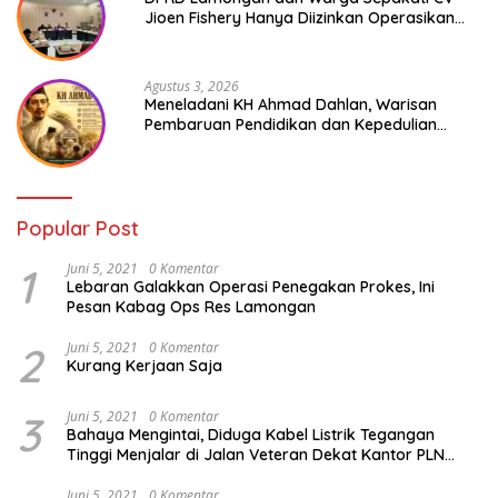
Jioen Fishery Hanya Diizinkan Operasikan
Cold Storage
Agustus 3, 2026
Meneladani KH Ahmad Dahlan, Warisan
Pembaruan Pendidikan dan Kepedulian
Sosial bagi Generasi Muda
Popular Post
1
Juni 5, 2021
0 Komentar
Lebaran Galakkan Operasi Penegakan Prokes, Ini
Pesan Kabag Ops Res Lamongan
2
Juni 5, 2021
0 Komentar
Kurang Kerjaan Saja
3
Juni 5, 2021
0 Komentar
Bahaya Mengintai, Diduga Kabel Listrik Tegangan
Tinggi Menjalar di Jalan Veteran Dekat Kantor PLN
Lamongan
Juni 5, 2021
0 Komentar