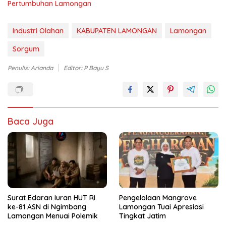
Pertumbuhan Lamongan
Industri Olahan
KABUPATEN LAMONGAN
Lamongan
Sorgum
Penulis: Arianda
Editor: P Bayu S
Baca Juga
Surat Edaran Iuran HUT RI
Pengelolaan Mangrove
ke-81 ASN di Ngimbang
Lamongan Tuai Apresiasi
Lamongan Menuai Polemik
Tingkat Jatim