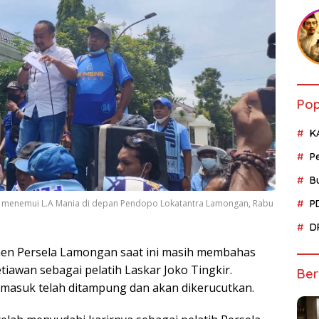
Pop
K
P
B
P
 menemui L.A Mania di depan Pendopo Lokatantra Lamongan, Rabu
D
n Persela Lamongan saat ini masih membahas
iawan sebagai pelatih Laskar Joko Tingkir.
Ber
 masuk telah ditampung dan akan dikerucutkan.