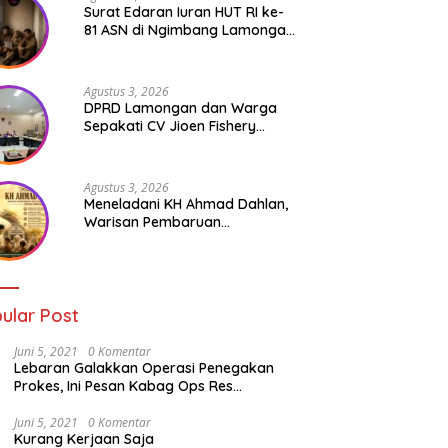
Surat Edaran Iuran HUT RI ke-
81 ASN di Ngimbang Lamongan
Menuai Polemik
Agustus 3, 2026
DPRD Lamongan dan Warga
Sepakati CV Jioen Fishery
Hanya Diizinkan Operasikan
Cold Storage
Agustus 3, 2026
Meneladani KH Ahmad Dahlan,
Warisan Pembaruan
Pendidikan dan Kepedulian
Sosial bagi Generasi Muda
ular Post
Juni 5, 2021
0 Komentar
Lebaran Galakkan Operasi Penegakan
Prokes, Ini Pesan Kabag Ops Res
Lamongan
Juni 5, 2021
0 Komentar
Kurang Kerjaan Saja