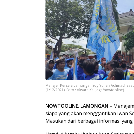
Manajer Persela Lamongan Edy Yunan Achmadi saat
(1/12/2021), Foto : Aksara Kalijaga/nowtooline)
NOWTOOLINE, LAMONGAN
– Manajeme
siapa yang akan menggantikan Iwan Set
Masukan dari berbagai informasi yang