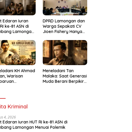
t Edaran Iuran
DPRD Lamongan dan
RI ke-81 ASN di
Warga Sepakati CV
mbang Lamongan
Jioen Fishery Hanya
ai Polemik
Diizinkan Operasikan
Cold Storage
eladani KH Ahmad
Meneladani Tan
an, Warisan
Malaka: Saat Generasi
baruan
Muda Berani Berpikir
idikan dan
Merdeka
dulian Sosial bagi
erasi Muda
ita Kriminal
us 4, 2026
t Edaran Iuran HUT RI ke-81 ASN di
mbang Lamongan Menuai Polemik