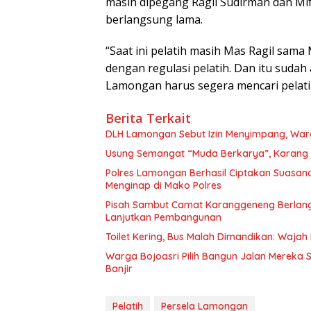
masih dipegang Ragil Sudirman dan Mift
berlangsung lama.
“Saat ini pelatih masih Mas Ragil sama 
dengan regulasi pelatih. Dan itu suda
Lamongan harus segera mencari pelatih
Berita Terkait
DLH Lamongan Sebut Izin Menyimpang, Warg
Usung Semangat “Muda Berkarya”, Karang 
Polres Lamongan Berhasil Ciptakan Suasa
Menginap di Mako Polres
Pisah Sambut Camat Karanggeneng Berlang
Lanjutkan Pembangunan
Toilet Kering, Bus Malah Dimandikan: Waja
Warga Bojoasri Pilih Bangun Jalan Mereka 
Banjir
Pelatih
Persela Lamongan