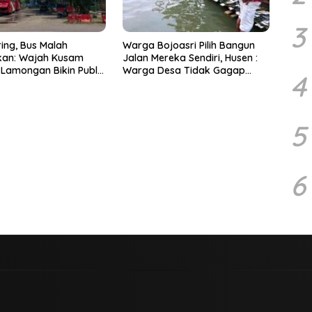
3
ring, Bus Malah
Warga Bojoasri Pilih Bangun
kan: Wajah Kusam
Jalan Mereka Sendiri, Husen :
 Lamongan Bikin Publik
Warga Desa Tidak Gagap
4
epala
Hadapi Bencana Banjir
5
6