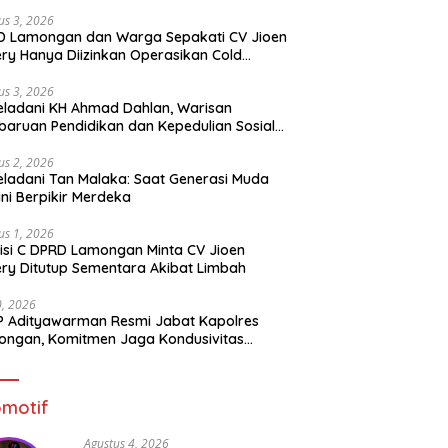
us 3, 2026
D Lamongan dan Warga Sepakati CV Jioen
ery Hanya Diizinkan Operasikan Cold
rage
us 3, 2026
ladani KH Ahmad Dahlan, Warisan
aruan Pendidikan dan Kepedulian Sosial
 Generasi Muda
us 2, 2026
ladani Tan Malaka: Saat Generasi Muda
ni Berpikir Merdeka
us 1, 2026
si C DPRD Lamongan Minta CV Jioen
ery Ditutup Sementara Akibat Limbah
30, 2026
 Adityawarman Resmi Jabat Kapolres
ngan, Komitmen Jaga Kondusivitas
tibmas
motif
Agustus 4, 2026