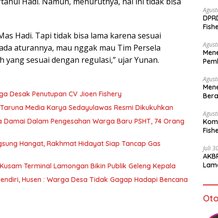
ahul Hadi. Namun, menurutnya, hal ini tidak bisa
Agust
DPR
Fish
Mas Hadi. Tapi tidak bisa lama karena sesuai
Sto
Agust
h ada aturannya, mau nggak mau Tim Persela
Mene
 yang sesuai dengan regulasi,” ujar Yunan.
Pemb
bagi
Agust
Mene
a Desak Penutupan CV Jioen Fishery
Bera
Taruna Media Karya Sedayulawas Resmi Dikukuhkan
Agust
na Damai Dalam Pengesahan Warga Baru PSHT, 74 Orang
Komi
Fish
sung Hangat, Rakhmat Hidayat Siap Tancap Gas
Juli 
AKBP
Lamo
h Kusam Terminal Lamongan Bikin Publik Geleng Kepala
Kam
Sendiri, Husen : Warga Desa Tidak Gagap Hadapi Bencana
Oto