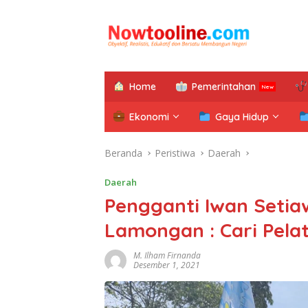
Langsung
ke
konten
Home
Pemerintahan
Ekonomi
Gaya Hidup
Beranda
Peristiwa
Daerah
Daerah
Pengganti Iwan Setia
Lamongan : Cari Pela
M. Ilham Firnanda
Desember 1, 2021