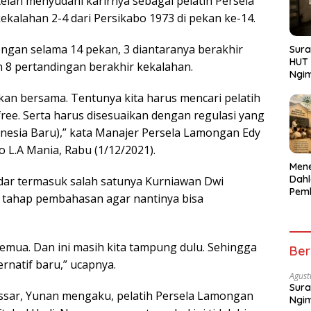
elah menyudahi karirnya sebagai pelatih Persela
ekalahan 2-4 dari Persikabo 1973 di pekan ke-14.
gan selama 14 pekan, 3 diantaranya berakhir
Sura
HUT 
n 8 pertandingan berakhir kekalahan.
Ngi
Menu
kan bersama. Tentunya kita harus mencari pelatih
 free. Serta harus disesuaikan dengan regulasi yang
donesia Baru),” kata Manajer Persela Lamongan Edy
L.A Mania, Rabu (1/12/2021).
Men
Dahl
ar termasuk salah satunya Kurniawan Dwi
Pem
 tahap pembahasan agar nantinya bisa
Pend
Kepe
Gen
emua. Dan ini masih kita tampung dulu. Sehingga
Ber
ernatif baru,” ucapnya.
Agust
Sura
ssar, Yunan mengaku, pelatih Persela Lamongan
Ngi