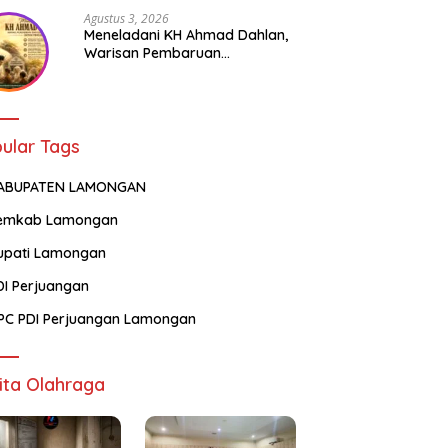
Agustus 3, 2026
Meneladani KH Ahmad Dahlan,
Warisan Pembaruan
Pendidikan dan Kepedulian
Sosial bagi Generasi Muda
ular Tags
ABUPATEN LAMONGAN
emkab Lamongan
upati Lamongan
DI Perjuangan
PC PDI Perjuangan Lamongan
ita Olahraga