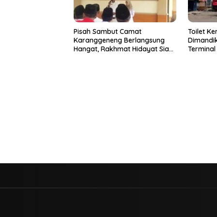
Pisah Sambut Camat
Toilet Ke
Karanggeneng Berlangsung
Dimandi
Hangat, Rakhmat Hidayat Siap
Terminal
Tancap Gas Lanjutkan
Geleng K
Pembangunan