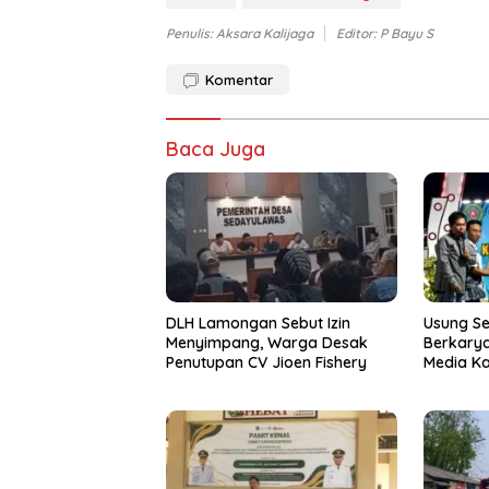
Penulis: Aksara Kalijaga
Editor: P Bayu S
Komentar
Baca Juga
DLH Lamongan Sebut Izin
Usung S
Menyimpang, Warga Desak
Berkarya
Penutupan CV Jioen Fishery
Media K
Resmi D