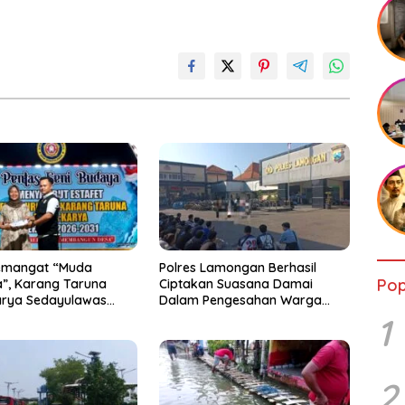
emangat “Muda
Polres Lamongan Berhasil
Pop
”, Karang Taruna
Ciptakan Suasana Damai
arya Sedayulawas
Dalam Pengesahan Warga
ikukuhkan
Baru PSHT, 74 Orang Menginap
1
di Mako Polres
2