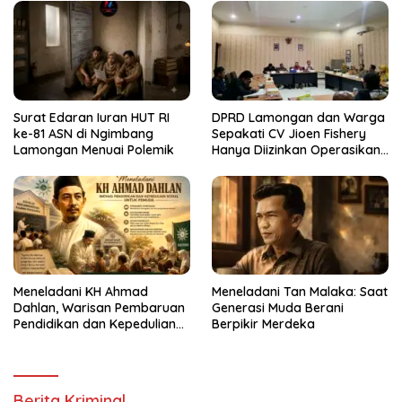
Surat Edaran Iuran HUT RI
DPRD Lamongan dan Warga
ke-81 ASN di Ngimbang
Sepakati CV Jioen Fishery
Lamongan Menuai Polemik
Hanya Diizinkan Operasikan
Cold Storage
Meneladani KH Ahmad
Meneladani Tan Malaka: Saat
Dahlan, Warisan Pembaruan
Generasi Muda Berani
Pendidikan dan Kepedulian
Berpikir Merdeka
Sosial bagi Generasi Muda
Berita Kriminal