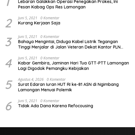
1
Lebaran Galakkan Operasi Penegakan Prokes, Ini
Pesan Kabag Ops Res Lamongan
2
Juni 5, 2021
0 Komentar
Kurang Kerjaan Saja
3
Juni 5, 2021
0 Komentar
Bahaya Mengintai, Diduga Kabel Listrik Tegangan
Tinggi Menjalar di Jalan Veteran Dekat Kantor PLN
Lamongan
4
Juni 5, 2021
0 Komentar
Kabar Gembira, Jaminan Hari Tua GTT-PTT Lamongan
Lagi Digodok Pemangku Kebijakan
5
Agustus 4, 2026
0 Komentar
Surat Edaran Iuran HUT RI ke-81 ASN di Ngimbang
Lamongan Menuai Polemik
6
Juni 5, 2021
0 Komentar
Tidak Ada Dana Karena Refocousing