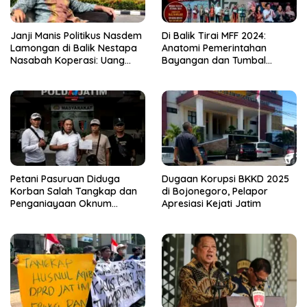
Janji Manis Politikus Nasdem
Di Balik Tirai MFF 2024:
Lamongan di Balik Nestapa
Anatomi Pemerintahan
Nasabah Koperasi: Uang
Bayangan dan Tumbal
Miliaran Rupiah Raib, Polisi
Birokrasi
Alot?
Petani Pasuruan Diduga
Dugaan Korupsi BKKD 2025
Korban Salah Tangkap dan
di Bojonegoro, Pelapor
Penganiayaan Oknum
Apresiasi Kejati Jatim
Satresnarkoba Lapor Polda
Jati