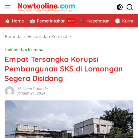
Langsung
ke
konten
Home
Pemerintahan
Kesehatan
Kuliner
Beranda
Hukum dan Kriminal
Hukum dan Kriminal
Empat Tersangka Korupsi
Pembangunan SKS di Lamongan
Segera Disidang
M. Ilham Firnanda
Januari 21, 2024