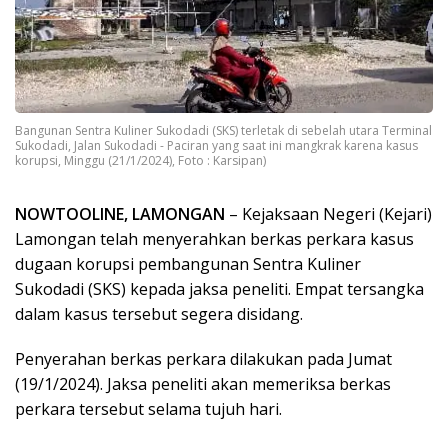
Bangunan Sentra Kuliner Sukodadi (SKS) terletak di sebelah utara Terminal
Sukodadi, Jalan Sukodadi - Paciran yang saat ini mangkrak karena kasus
korupsi, Minggu (21/1/2024), Foto : Karsipan)
NOWTOOLINE, LAMONGAN
– Kejaksaan Negeri (Kejari)
Lamongan telah menyerahkan berkas perkara kasus
dugaan korupsi pembangunan Sentra Kuliner
Sukodadi (SKS) kepada jaksa peneliti. Empat tersangka
dalam kasus tersebut segera disidang.
Penyerahan berkas perkara dilakukan pada Jumat
(19/1/2024). Jaksa peneliti akan memeriksa berkas
perkara tersebut selama tujuh hari.