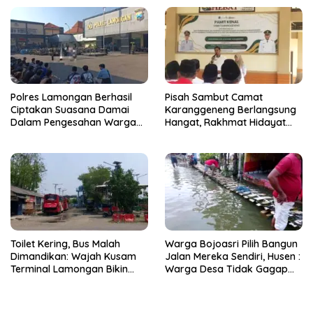
Polres Lamongan Berhasil
Pisah Sambut Camat
Ciptakan Suasana Damai
Karanggeneng Berlangsung
Dalam Pengesahan Warga
Hangat, Rakhmat Hidayat
Baru PSHT, 74 Orang
Siap Tancap Gas Lanjutkan
Menginap di Mako Polres
Pembangunan
Toilet Kering, Bus Malah
Warga Bojoasri Pilih Bangun
Dimandikan: Wajah Kusam
Jalan Mereka Sendiri, Husen :
Terminal Lamongan Bikin
Warga Desa Tidak Gagap
Publik Geleng Kepala
Hadapi Bencana Banjir