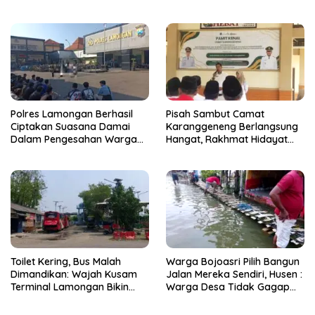
Resmi Dikukuhkan
Polres Lamongan Berhasil
Pisah Sambut Camat
Ciptakan Suasana Damai
Karanggeneng Berlangsung
Dalam Pengesahan Warga
Hangat, Rakhmat Hidayat
Baru PSHT, 74 Orang
Siap Tancap Gas Lanjutkan
Menginap di Mako Polres
Pembangunan
Toilet Kering, Bus Malah
Warga Bojoasri Pilih Bangun
Dimandikan: Wajah Kusam
Jalan Mereka Sendiri, Husen :
Terminal Lamongan Bikin
Warga Desa Tidak Gagap
Publik Geleng Kepala
Hadapi Bencana Banjir