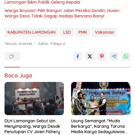
Lamongan Bikin Publik Geleng Kepala
Warga Bojoasri Pilih Bangun Jalan Mereka Sendiri, Husen :
Warga Desa Tidak Gagap Hadapi Bencana Banjir
KABUPATEN LAMONGAN
LSD
PMK
Vaksinasi
Penulis: Arianda
Editor: P Bayu S
Baca Juga
DLH Lamongan Sebut Izin
Usung Semangat “Muda
Menyimpang, Warga Desak
Berkarya”, Karang Taruna
Penutupan CV Jioen Fishery
Media Karya Sedayulawas