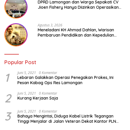
DPRD Lamongan dan Warga Sepakati CV
Jioen Fishery Hanya Diizinkan Operasikan
Cold Storage
Agustus 3, 2026
Meneladani KH Ahmad Dahlan, Warisan
Pembaruan Pendidikan dan Kepedulian
Sosial bagi Generasi Muda
Popular Post
1
Juni 5, 2021
0 Komentar
Lebaran Galakkan Operasi Penegakan Prokes, Ini
Pesan Kabag Ops Res Lamongan
2
Juni 5, 2021
0 Komentar
Kurang Kerjaan Saja
3
Juni 5, 2021
0 Komentar
Bahaya Mengintai, Diduga Kabel Listrik Tegangan
Tinggi Menjalar di Jalan Veteran Dekat Kantor PLN
Lamongan