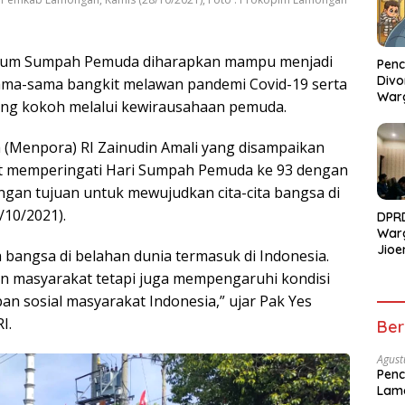
m Sumpah Pemuda diharapkan mampu menjadi
Penc
Divo
ama-sama bangkit melawan pandemi Covid-19 serta
War
g kokoh melalui kewirausahaan pemuda.
Soro
Huk
(Menpora) RI Zainudin Amali yang disampaikan
t memperingati Hari Sumpah Pemuda ke 93 dengan
gan tujuan untuk mewujudkan cita-cita bangsa di
10/2021).
DPR
War
Jioe
bangsa di belahan dunia termasuk di Indonesia.
Diiz
n masyarakat tetapi juga mempengaruhi kondisi
Cold
n sosial masyarakat Indonesia,” ujar Pak Yes
I.
Ber
Agust
Penc
Lam