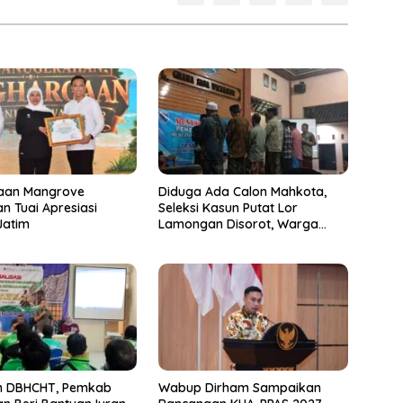
laan Mangrove
Diduga Ada Calon Mahkota,
 Tuai Apresiasi
Seleksi Kasun Putat Lor
Jatim
Lamongan Disorot, Warga
Curiga Sudah Dikondisikan
n DBHCHT, Pemkab
Wabup Dirham Sampaikan