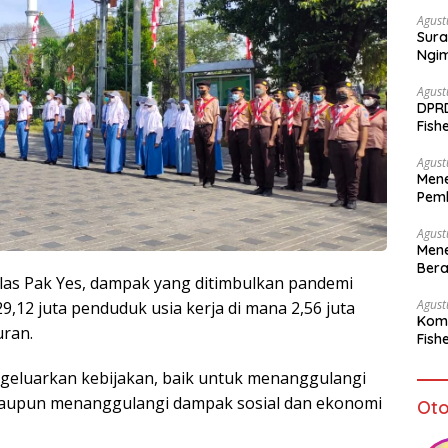
Agust
Sura
Ngi
Agust
DPR
Fish
Sto
Agust
Mene
Pemb
bagi
Agust
Mene
Bera
elas Pak Yes, dampak yang ditimbulkan pandemi
Agust
,12 juta penduduk usia kerja di mana 2,56 juta
Komi
ran.
Fish
geluarkan kebijakan, baik untuk menanggulangi
maupun menanggulangi dampak sosial dan ekonomi
Oto