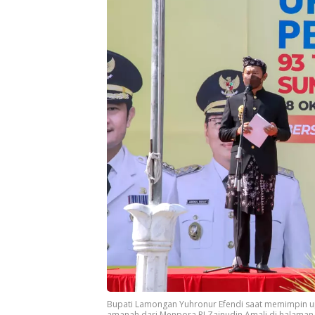
Bupati Lamongan Yuhronur Efendi saat memimpin 
amanah dari Menpora RI Zainudin Amali di halama