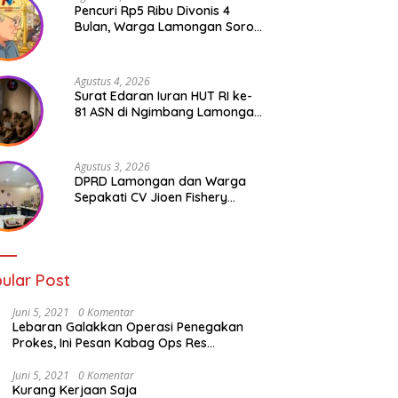
Pencuri Rp5 Ribu Divonis 4
Bulan, Warga Lamongan Soroti
Ketimpangan Hukum
Agustus 4, 2026
Surat Edaran Iuran HUT RI ke-
81 ASN di Ngimbang Lamongan
Menuai Polemik
Agustus 3, 2026
DPRD Lamongan dan Warga
Sepakati CV Jioen Fishery
Hanya Diizinkan Operasikan
Cold Storage
ular Post
Juni 5, 2021
0 Komentar
Lebaran Galakkan Operasi Penegakan
Prokes, Ini Pesan Kabag Ops Res
Lamongan
Juni 5, 2021
0 Komentar
Kurang Kerjaan Saja