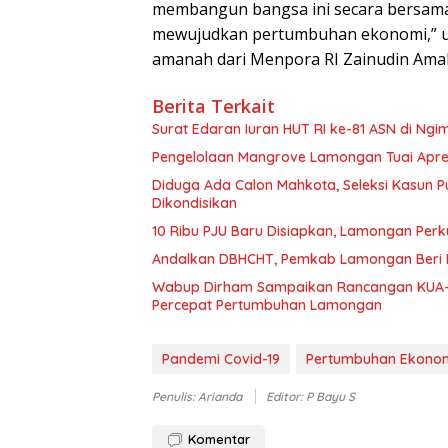
membangun bangsa ini secara bersama
mewujudkan pertumbuhan ekonomi,” u
amanah dari Menpora RI Zainudin Amal
Berita Terkait
Surat Edaran Iuran HUT RI ke-81 ASN di N
Pengelolaan Mangrove Lamongan Tuai Apres
Diduga Ada Calon Mahkota, Seleksi Kasun 
Dikondisikan
10 Ribu PJU Baru Disiapkan, Lamongan Per
Andalkan DBHCHT, Pemkab Lamongan Beri B
Wabup Dirham Sampaikan Rancangan KUA-PPAS
Percepat Pertumbuhan Lamongan
Pandemi Covid-19
Pertumbuhan Ekono
Penulis: Arianda
Editor: P Bayu S
Komentar