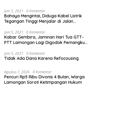
Juni 5, 2021
0 Komentar
Bahaya Mengintai, Diduga Kabel Listrik
Tegangan Tinggi Menjalar di Jalan
Veteran Dekat Kantor PLN Lamongan
Juni 5, 2021
0 Komentar
Kabar Gembira, Jaminan Hari Tua GTT-
PTT Lamongan Lagi Digodok Pemangku
Kebijakan
Juni 5, 2021
0 Komentar
Tidak Ada Dana Karena Refocousing
Agustus 7, 2026
0 Komentar
Pencuri Rp5 Ribu Divonis 4 Bulan, Warga
Lamongan Soroti Ketimpangan Hukum