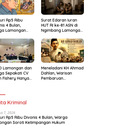
uri Rp5 Ribu
Surat Edaran Iuran
nis 4 Bulan,
HUT RI ke-81 ASN di
ga Lamongan
Ngimbang Lamongan
ti Ketimpangan
Menuai Polemik
um
D Lamongan dan
Meneladani KH Ahmad
ga Sepakati CV
Dahlan, Warisan
n Fishery Hanya
Pembaruan
inkan Operasikan
Pendidikan dan
 Storage
Kepedulian Sosial bagi
Generasi Muda
ita Kriminal
us 7, 2026
uri Rp5 Ribu Divonis 4 Bulan, Warga
ongan Soroti Ketimpangan Hukum