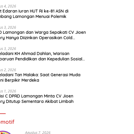
us 4, 2026
t Edaran Iuran HUT RI ke-81 ASN di
mbang Lamongan Menuai Polemik
us 3, 2026
D Lamongan dan Warga Sepakati CV Jioen
ery Hanya Diizinkan Operasikan Cold
rage
us 3, 2026
ladani KH Ahmad Dahlan, Warisan
aruan Pendidikan dan Kepedulian Sosial
 Generasi Muda
us 2, 2026
ladani Tan Malaka: Saat Generasi Muda
ni Berpikir Merdeka
us 1, 2026
si C DPRD Lamongan Minta CV Jioen
ery Ditutup Sementara Akibat Limbah
motif
Agustus 7, 2026