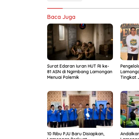
Baca Juga
Surat Edaran Iuran HUT RI ke-
Pengelo
81 ASN di Ngimbang Lamongan
Lamongan
Menuai Polemik
Tingkat 
10 Ribu PJU Baru Disiapkan,
Andalka