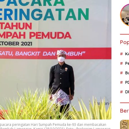
Pop
K
P
B
P
D
Ber
upacara peringatan Hari Sumpah Pemuda ke-93 dan membacakan
n Pemkab Lamongan, Kamis (28/10/2021), Foto : Prokopim Lamongan