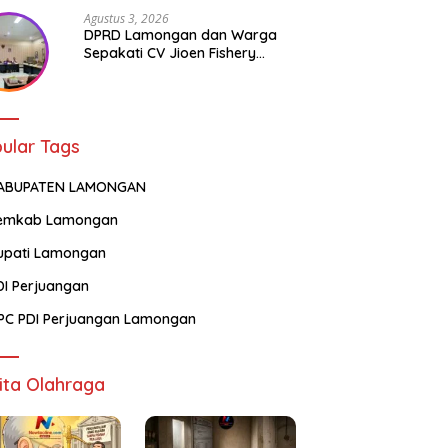
Agustus 3, 2026
DPRD Lamongan dan Warga
Sepakati CV Jioen Fishery
Hanya Diizinkan Operasikan
Cold Storage
ular Tags
ABUPATEN LAMONGAN
emkab Lamongan
upati Lamongan
DI Perjuangan
PC PDI Perjuangan Lamongan
ita Olahraga